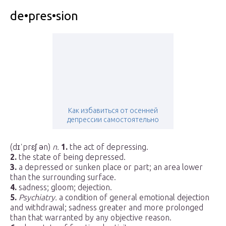
de•pres•sion
Как избавиться от осенней
депрессии самостоятельно
(dɪˈprɛʃ ən)
n.
1.
the act of depressing.
2.
the state of being depressed.
3.
a depressed or sunken place or part; an area lower
than the surrounding surface.
4.
sadness; gloom; dejection.
5.
Psychiatry.
a condition of general emotional dejection
and withdrawal; sadness greater and more prolonged
than that warranted by any objective reason.