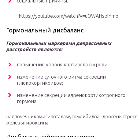
социальные причины.
https://youtube.com/watch?v=uOWAHsplYmo
Гормональный дисбаланс
Гормональными маркерами депрессивных
расстройств являются:
повышение уровня кортизола в крови;
изменение суточного ритма секреции
глюкокортикоидов;
изменение секреции адренокортикотропного
гормона.
надпочечникамигипоталамусомлибидоандрогеныстрес
железытироксина
Дисбаланс нейромедиаторов