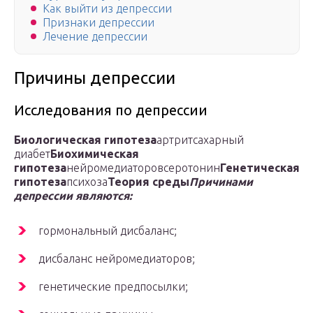
Как выйти из депрессии
Признаки депрессии
Лечение депрессии
Причины депрессии
Исследования по депрессии
Биологическая гипотеза
артритсахарный
диабет
Биохимическая
гипотеза
нейромедиаторовсеротонин
Генетическая
гипотеза
психоза
Теория среды
Причинами
депрессии являются:
гормональный дисбаланс;
дисбаланс нейромедиаторов;
генетические предпосылки;