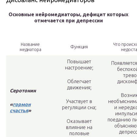
Основные нейромедиаторы, дефицит которых
отмечается при депрессии
Название
Что происх
Функция
медиатора
недоста
Повышает
Появляется
настроение;
беспокой
трево
Облегчает
дискомф
движения;
Серотонин
Возни
Участвует в
необъясним
«
гормон
регуляции сна;
и нередко
счастья
»
импульс
поеданию п
Оказывает
объясняют
влияние на
депрес
половые