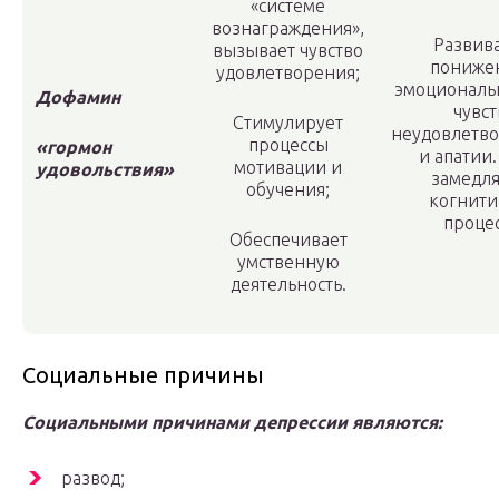
«системе
вознаграждения»,
Развив
вызывает чувство
пониже
удовлетворения;
эмоциональ
Дофамин
чувст
Стимулирует
неудовлетв
процессы
«гормон
и апатии.
мотивации и
удовольствия»
замедл
обучения;
когнит
проце
Обеспечивает
умственную
деятельность.
Социальные причины
Социальными причинами депрессии являются:
развод;