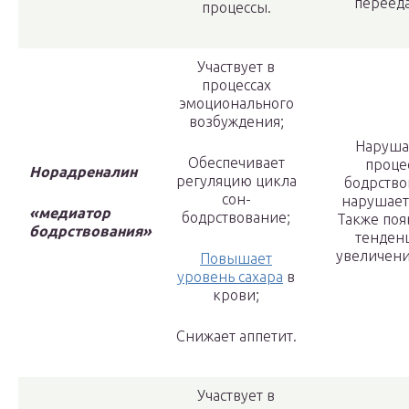
переед
процессы.
Участвует в
процессах
эмоционального
возбуждения;
Наруша
Обеспечивает
проце
Норадреналин
регуляцию цикла
бодрство
сон-
нарушаетс
«медиатор
бодрствование;
Также поя
бодрствования»
тенден
увеличени
Повышает
уровень сахара
в
крови;
Снижает аппетит.
Участвует в