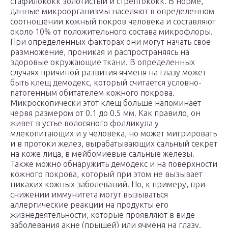
стафилококк золотистый и стрептококк. В норме,
данные микроорганизмы населяют в определенном
соотношении кожный покров человека и составляют
около 10% от положительного состава микрофлоры.
При определенных факторах они могут начать свое
размножение, проникая и распространяясь на
здоровые окружающие ткани. В определенных
случаях причиной развития ячменя на глазу может
быть клещ демодекс, который считается условно-
патогенным обитателем кожного покрова.
Микроскопически этот клещ больше напоминает
червя размером от 0.1 до 0.5 мм. Как правило, он
живет в устье волосяного фолликула у
млекопитающих и у человека, но может мигрировать
и в протоки желез, вырабатывающих сальный секрет
на коже лица, в мейбомиевые сальные железы.
Также можно обнаружить демодекс и на поверхности
кожного покрова, который при этом не вызывает
никаких кожных заболеваний. Но, к примеру, при
снижении иммунитета могут вызываться
аллергические реакции на продукты его
жизнедеятельности, которые проявляют в виде
заболевания акне (прыщей) или ячменя на глазу.