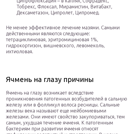
Ципрофлоксацин – в каплях, Софрадекс,
Тобрекс, Флоксал, Мирамистин, Витабакт,
Дексаметазон, Ципролет, Ципромед.
Не менее эффективное лечение мазями. Самыми
действенными являются следующие:
тетрациклиновая, эритромициновая 1%,
гидрокортизон, вишневского, левомеколь,
ихтиоловая.
Ячмень на глазу причины
Ячмень на глазу возникает вследствие
проникновения патогенных возбудителей в сальную
железу или в фолликул волоса ресницы. Сальные
железы века называют еще мейбомиевыми
железами. Они имеют свойство закупориваться, тем
самым, ухудшая течение ячменя. К патогенным
бактериям при развитии ячменя относят