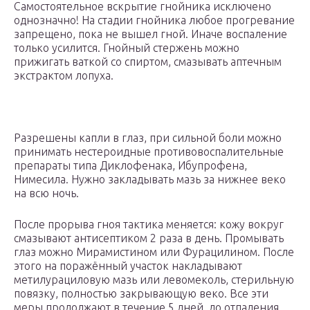
Самостоятельное вскрытие гнойника исключено
однозначно! На стадии гнойника любое прогревание
запрещено, пока не вышел гной. Иначе воспаление
только усилится. Гнойный стержень можно
прижигать ваткой со спиртом, смазывать аптечным
экстрактом лопуха.
Разрешены капли в глаз, при сильной боли можно
принимать нестероидные противовоспалительные
препараты типа Диклофенака, Ибупрофена,
Нимесила. Нужно закладывать мазь за нижнее веко
на всю ночь.
После прорыва гноя тактика меняется: кожу вокруг
смазывают антисептиком 2 раза в день. Промывать
глаз можно Мирамистином или Фурацилином. После
этого на поражённый участок накладывают
метилурациловую мазь или левомеколь, стерильную
повязку, полностью закрывающую веко. Все эти
меры продолжают в течение 5 дней, до отпадения