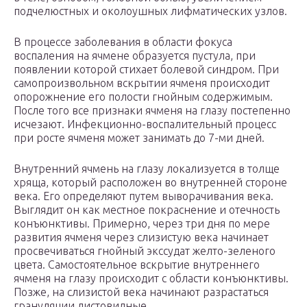
подчелюстных и околоушных лифматических узлов.
В процессе заболевания в области фокуса
воспаления на ячмене образуется пустула, при
появлении которой стихает болевой синдром. При
самопроизвольном вскрытии ячменя происходит
опорожнение его полости гнойным содержимым.
После того все признаки ячменя на глазу постепенно
исчезают. Инфекционно-воспалительный процесс
при росте ячменя может занимать до 7-ми дней.
Внутренний ячмень на глазу локализуется в толще
хряща, который расположен во внутренней стороне
века. Его определяют путем выворачивания века.
Выглядит он как местное покраснение и отечность
конъюнктивы. Примерно, через три дня по мере
развития ячменя через слизистую века начинает
просвечиваться гнойный экссудат желто-зеленого
цвета. Самостоятельное вскрытие внутреннего
ячменя на глазу происходит с области конъюнктивы.
Позже, на слизистой века начинают разрастаться
грануляции листовидные.