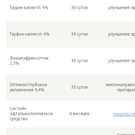
Таурин капли гл. 4%
30 суток
улучшение з
Тауфон капли гл. 4%
30 суток
улучшение з
Фенилэфрин-оптик
30 суток
улучшение з
2.5%
Оптинол Глубокое
многонаправл
30 суток
увлажнение 0,4%
препара
Систейн
офтальмологическое
6 месяцев
сухость г
средство