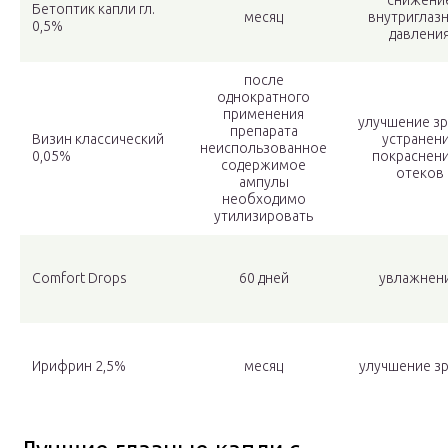
снижени
Бетоптик капли гл.
месяц
внутриглаз
0,5%
давлени
после
однократного
применения
улучшение зр
препарата
Визин классический
устранен
неиспользованное
0,05%
покраснени
содержимое
отеков
ампулы
необходимо
утилизировать
Comfort Drops
60 дней
увлажнен
Ирифрин 2,5%
месяц
улучшение з