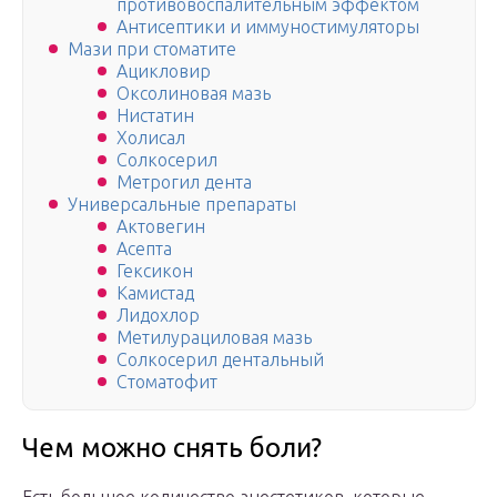
противовоспалительным эффектом
Антисептики и иммуностимуляторы
Мази при стоматите
Ацикловир
Оксолиновая мазь
Нистатин
Холисал
Солкосерил
Метрогил дента
Универсальные препараты
Актовегин
Асепта
Гексикон
Камистад
Лидохлор
Метилурациловая мазь
Солкосерил дентальный
Стоматофит
Чем можно снять боли?