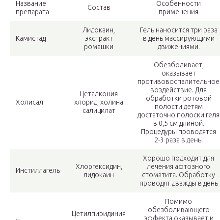
Название
Особенности
Состав
препарата
применения
Лидокаин,
Гель наносится три раза
Камистад
экстракт
в день массирующими
ромашки
движениями.
Обезболивает,
оказывает
противовоспалительное
воздействие. Для
Цеталкония
обработки ротовой
Холисал
хлорид, холина
полости детям
салицилат
достаточно полоски геля
в 0,5 см длиной.
Процедуры проводятся
2-3 раза в день.
Хорошо подходит для
Хлоргексидин,
лечения афтозного
Инстиллагель
лидокаин
стоматита. Обработку
проводят дважды в день
Помимо
обезболивающего
Цетилпиридиния
эффекта оказывает и