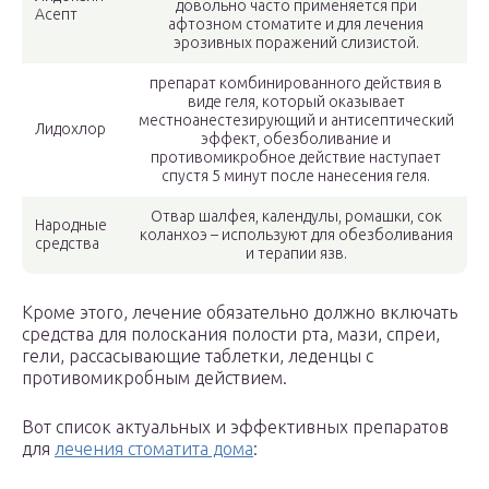
довольно часто применяется при
Асепт
афтозном стоматите и для лечения
эрозивных поражений слизистой.
препарат комбинированного действия в
виде геля, который оказывает
местноанестезирующий и антисептический
Лидохлор
эффект, обезболивание и
противомикробное действие наступает
спустя 5 минут после нанесения геля.
Отвар шалфея, календулы, ромашки, сок
Народные
коланхоэ – используют для обезболивания
средства
и терапии язв.
Кроме этого, лечение обязательно должно включать
средства для полоскания полости рта, мази, спреи,
гели, рассасывающие таблетки, леденцы с
противомикробным действием.
Вот список актуальных и эффективных препаратов
для
лечения стоматита дома
: