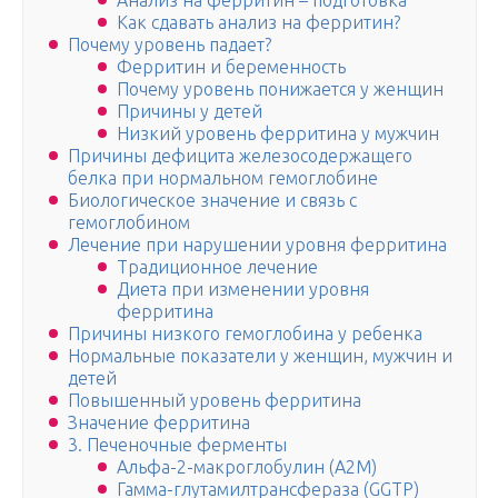
Анализ на ферритин – подготовка
Как сдавать анализ на ферритин?
Почему уровень падает?
Ферритин и беременность
Почему уровень понижается у женщин
Причины у детей
Низкий уровень ферритина у мужчин
Причины дефицита железосодержащего
белка при нормальном гемоглобине
Биологическое значение и связь с
гемоглобином
Лечение при нарушении уровня ферритина
Традиционное лечение
Диета при изменении уровня
ферритина
Причины низкого гемоглобина у ребенка
Нормальные показатели у женщин, мужчин и
детей
Повышенный уровень ферритина
Значение ферритина
3. Печеночные ферменты
Альфа-2-макроглобулин (А2М)
Гамма-глутамилтрансфераза (GGTP)