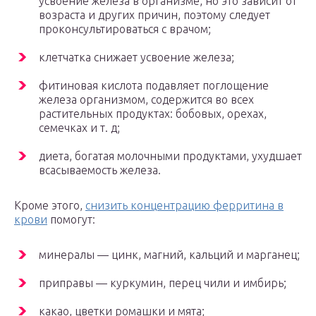
усвоение железа в организме, но это зависит от
возраста и других причин, поэтому следует
проконсультироваться с врачом;
клетчатка снижает усвоение железа;
фитиновая кислота подавляет поглощение
железа организмом, содержится во всех
растительных продуктах: бобовых, орехах,
семечках и т. д;
диета, богатая молочными продуктами, ухудшает
всасываемость железа.
Кроме этого,
снизить концентрацию ферритина в
крови
помогут:
минералы — цинк, магний, кальций и марганец;
приправы — куркумин, перец чили и имбирь;
какао, цветки ромашки и мята;