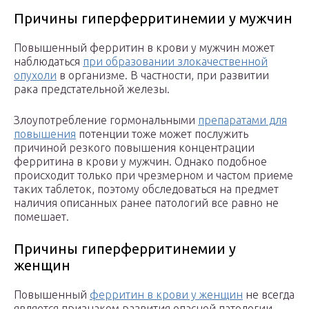
Причины гиперферритинемии у мужчин
Повышенный ферритин в крови у мужчин может
наблюдаться
при образовании злокачественной
опухоли
в организме. В частности, при развитии
рака предстательной железы.
Злоупотребление гормональными
препаратами для
повышения
потенции тоже может послужить
причиной резкого повышения концентрации
ферритина в крови у мужчин. Однако подобное
происходит только при чрезмерном и частом приеме
таких таблеток, поэтому обследоваться на предмет
наличия описанных ранее патологий все равно не
помешает.
Причины гиперферритинемии у
женщин
Повышенный
ферритин в крови у женщин
не всегда
является признаком развития опасной патологии.