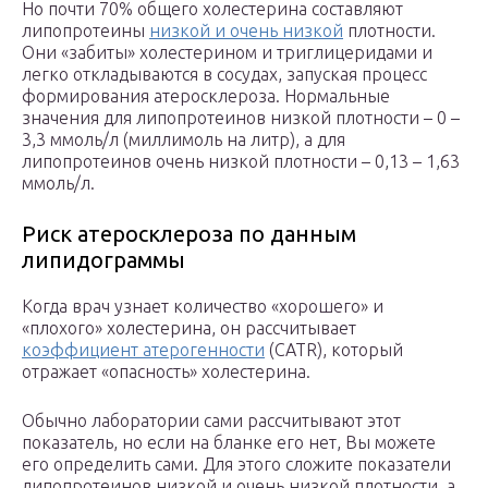
Но почти 70% общего холестерина составляют
липопротеины
низкой и очень низкой
плотности.
Они «забиты» холестерином и триглицеридами и
легко откладываются в сосудах, запуская процесс
формирования атеросклероза. Нормальные
значения для липопротеинов низкой плотности – 0 –
3,3 ммоль/л (миллимоль на литр), а для
липопротеинов очень низкой плотности – 0,13 – 1,63
ммоль/л.
Риск атеросклероза по данным
липидограммы
Когда врач узнает количество «хорошего» и
«плохого» холестерина, он рассчитывает
коэффициент атерогенности
(CATR), который
отражает «опасность» холестерина.
Обычно лаборатории сами рассчитывают этот
показатель, но если на бланке его нет, Вы можете
его определить сами. Для этого сложите показатели
липопротеинов низкой и очень низкой плотности, а