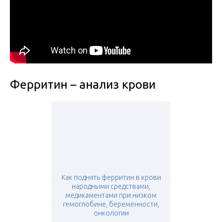
Ферритин – анализ крови
Как поднять ферритин в крови
народными средствами,
медикаментами при низком
гемоглобине, беременности,
онкологии