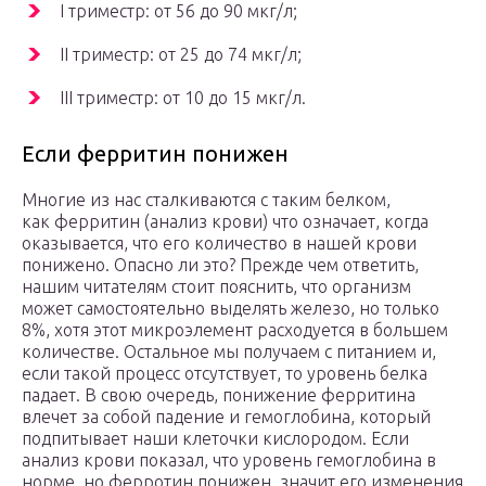
I триместр: от 56 до 90 мкг/л;
II триместр: от 25 до 74 мкг/л;
III триместр: от 10 до 15 мкг/л.
Если ферритин понижен
Многие из нас сталкиваются с таким белком,
как ферритин (анализ крови) что означает, когда
оказывается, что его количество в нашей крови
понижено. Опасно ли это? Прежде чем ответить,
нашим читателям стоит пояснить, что организм
может самостоятельно выделять железо, но только
8%, хотя этот микроэлемент расходуется в большем
количестве. Остальное мы получаем с питанием и,
если такой процесс отсутствует, то уровень белка
падает. В свою очередь, понижение ферритина
влечет за собой падение и гемоглобина, который
подпитывает наши клеточки кислородом. Если
анализ крови показал, что уровень гемоглобина в
норме, но ферротин понижен, значит его изменения