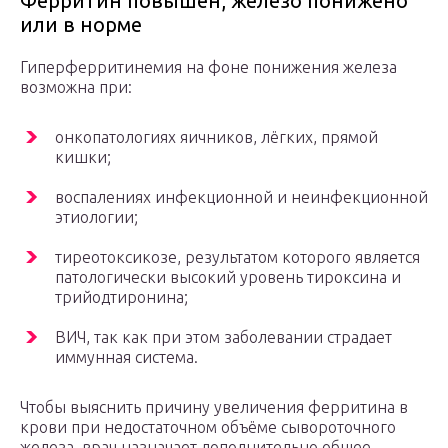
Ферритин повышен, железо понижено
или в норме
Гиперферритинемия на фоне понижения железа
возможна при:
онкопатологиях яичников, лёгких, прямой
кишки;
воспалениях инфекционной и неинфекционной
этиологии;
тиреотоксикозе, результатом которого является
патологически высокий уровень тироксина и
трийодтиронина;
ВИЧ, так как при этом заболевании страдает
иммунная система.
Чтобы выяснить причину увеличения ферритина в
крови при недостаточном объёме сывороточного
железа, врач назначает дополнительно общее