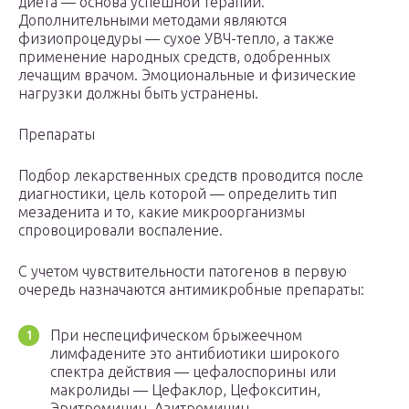
диета — основа успешной терапии.
Дополнительными методами являются
физиопроцедуры — сухое УВЧ-тепло, а также
применение народных средств, одобренных
лечащим врачом. Эмоциональные и физические
нагрузки должны быть устранены.
Препараты
Подбор лекарственных средств проводится после
диагностики, цель которой — определить тип
мезаденита и то, какие микроорганизмы
спровоцировали воспаление.
С учетом чувствительности патогенов в первую
очередь назначаются антимикробные препараты:
При неспецифическом брыжеечном
лимфадените это антибиотики широкого
спектра действия — цефалоспорины или
макролиды — Цефаклор, Цефокситин,
Эритромицин, Азитромицин.