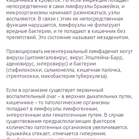
кишечника в кровоток. Но если инфекция попадает
непосредственно в сами лимфоузлы брыжейки, и
микроорганизмы начинают размножаться, узлы
воспаляются. В связи с этим их непосредственная
функция нарушается, лимфоузлы не фильтруют
вредные бактерии, и те попадают в кишечник без
препятствий. Это состояние называют мезаденитом.
Провоцировать мезентериальный лимфаденит могут
вирусы (цитомегаловирус, вирус Эпштейна-Барр,
аденовирус, энтеровирус) и бактерии
(стафилококки, сальмонелла, кишечная палочка,
стрептококки, микобактерия туберкулеза).
Если в организме существует первичный
воспалительный очаг – в верхних дыхательных путях,
кишечнике – то патологические организмы
попадают в лимфоузлы лимфогенным,
энтерогенным или гематогенным путем. В случае
существования предрасполагающих факторов
количество патогенных организмов увеличивается.
Брыжейка отекает, отмечается гиперемия.