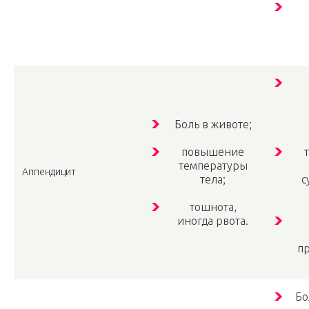
Боль в животе;
повышение
температуры
Аппендицит
тела;
с
тошнота,
иногда рвота.
п
Бо