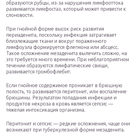
образуются рубцы, из-за нарушения лимфооттока
развивается лимфостаз, который может привести к
слоновости.
При гнойной форме высок риск развития
периаденита, поскольку инфекция затрагивает
близлежащие ткани и вокруг пораженного
лимфоузла формируется флегмона или абсцесс.
Такое осложнение мезаденита вылечить сложно, на
это требуется много времени. При неблагоприятном
течении образуются лимфатические свищи,
развивается тромбофлебит.
Если гнойное содержимое проникает в брюшную
полость, то развивается перитонит, или воспаление
брюшины. Результатом попадания инфекции и
продуктов некроза в кровь является сепсис —
тяжелая интоксикация организма.
Перитонит и сепсис — редкие осложнения, чаще они
возникают при туберкулезной форме мезаденита.