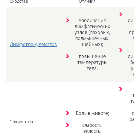
Сходства
Отличия
Увеличение
ли
лимфатических
узлов (паховых,
п
подмышечных,
Лимфогранулематоз
шейных);
повышение
ли
температуры
б
тела.
у
г
Боль в животе;
п
р
Гельминтоз
слабость,
вялость.