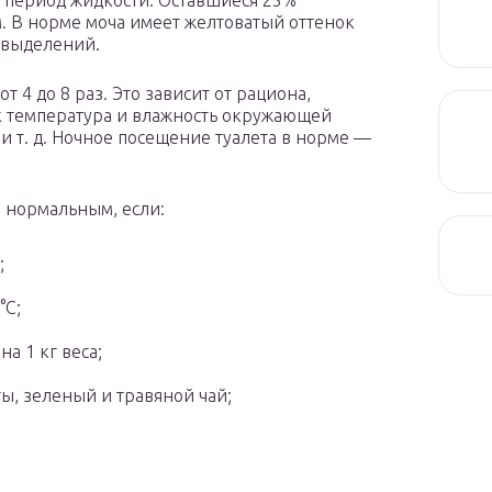
 период жидкости. Оставшиеся 25%
. В норме моча имеет желтоватый оттенок
 выделений.
т 4 до 8 раз. Это зависит от рациона,
ак температура и влажность окружающей
и т. д. Ночное посещение туалета в норме —
я нормальным, если:
;
°С;
на 1 кг веса;
, зеленый и травяной чай;