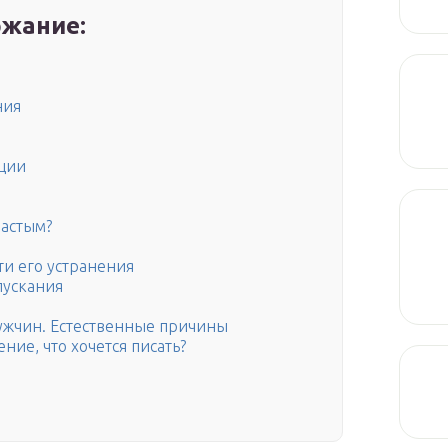
жание:
ния
ции
частым?
ти его устранения
пускания
мужчин. Естественные причины
ие, что хочется писать?