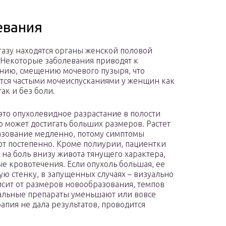
евания
тазу находятся органы женской половой
 Некоторые заболевания приводят к
нию, смещению мочевого пузыря, что
тся частыми мочеиспусканиями у женщин как
так и без боли.
это опухолевидное разрастание в полости
то может достигать больших размеров. Растет
зование медленно, потому симптомы
т постепенно. Кроме полиурии, пациентки
 на боль внизу живота тянущего характера,
е кровотечения. Если опухоль большая, ее
 стенку, в запущенных случаях – визуально
исит от размеров новообразования, темпов
нальные препараты уменьшают или вовсе
апия не дала результатов, проводится