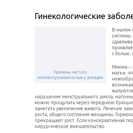
Гинекологические забол
В малом 
системы.
сдавлива
проявляе
с болью, 
Миома – 
Причины частого
матки, ч
мочеиспускания ночью у женщин
новообра
возникаю
жалуются
нарушение менструального цикла, маточны
можно прощупать через переднюю брюшную
заметить увеличение живота. Лечение зав
роста, общего состояния женщины. Гормо
прекращают рост. Если консервативная тер
хирургическое вмешательство.