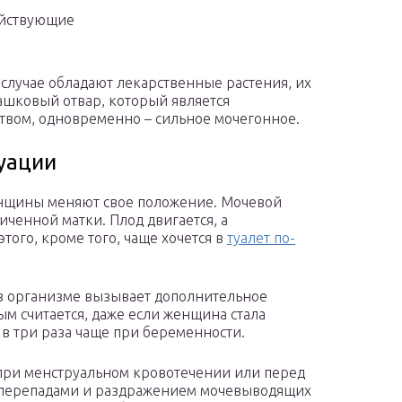
ействующие
лучае обладают лекарственные растения, их
машковый отвар, который является
вом, одновременно – сильное мочегонное.
уации
нщины меняют свое положение. Мочевой
ченной матки. Плод двигается, а
этого, кроме того, чаще хочется в
туалет по-
в организме вызывает дополнительное
м считается, даже если женщина стала
и в три раза чаще при беременности.
при менструальном кровотечении или перед
 перепадами и раздражением мочевыводящих