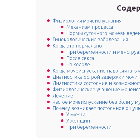
Содер
Физиология мочеиспускания
Механизм процесса
Нормы суточного мочевыведе
Гинекологические заболевания
Когда это нормально
При беременности и менструа
После секса
На холоде
Когда мочеиспускание надо считать 
Диагностика острой задержки мочи
Диагностика состояние и возможнос
Физиологическое учащение мочеис
Лечение
Частое мочеиспускание без боли у 
Почему возникает постоянное ощущен
У мужчин
У женщин
При беременности