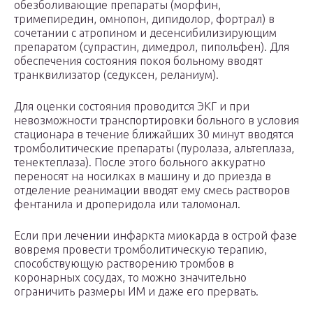
обезболивающие препараты (морфин,
тримепиредин, омнопон, дипидолор, фортрал) в
сочетании с атропином и десенсибилизирующим
препаратом (супрастин, димедрол, пипольфен). Для
обеспечения состояния покоя больному вводят
транквилизатор (седуксен, реланиум).
Для оценки состояния проводится ЭКГ и при
невозможности транспортировки больного в условия
стационара в течение ближайших 30 минут вводятся
тромболитические препараты (пуролаза, альтеплаза,
тенектеплаза). После этого больного аккуратно
переносят на носилках в машину и до приезда в
отделение реанимации вводят ему смесь растворов
фентанила и дроперидола или таломонал.
Если при лечении инфаркта миокарда в острой фазе
вовремя провести тромболитическую терапию,
способствующую растворению тромбов в
коронарных сосудах, то можно значительно
ограничить размеры ИМ и даже его прервать.