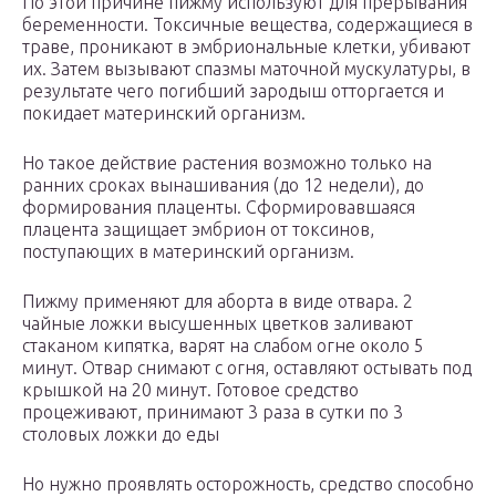
По этой причине пижму используют для прерывания
беременности. Токсичные вещества, содержащиеся в
траве, проникают в эмбриональные клетки, убивают
их. Затем вызывают спазмы маточной мускулатуры, в
результате чего погибший зародыш отторгается и
покидает материнский организм.
Но такое действие растения возможно только на
ранних сроках вынашивания (до 12 недели), до
формирования плаценты. Сформировавшаяся
плацента защищает эмбрион от токсинов,
поступающих в материнский организм.
Пижму применяют для аборта в виде отвара. 2
чайные ложки высушенных цветков заливают
стаканом кипятка, варят на слабом огне около 5
минут. Отвар снимают с огня, оставляют остывать под
крышкой на 20 минут. Готовое средство
процеживают, принимают 3 раза в сутки по 3
столовых ложки до еды
Но нужно проявлять осторожность, средство способно