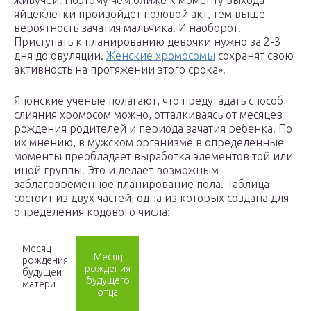
живучей. Поэтому чем ближе к моменту выхода
яйцеклетки произойдет половой акт, тем выше
вероятность зачатия мальчика. И наоборот.
Приступать к планированию девочки нужно за 2-3
дня до овуляции.
Женские хромосомы
сохранят свою
активность на протяжении этого срока».
Японские ученые полагают, что предугадать способ
слияния хромосом можно, отталкиваясь от месяцев
рождения родителей и периода зачатия ребенка. По
их мнению, в мужском организме в определенные
моменты преобладает выработка элементов той или
иной группы. Это и делает возможным
заблаговременное планирование пола. Таблица
состоит из двух частей, одна из которых создана для
определения кодового числа:
Месяц
Месяц
рождения
рождения
будущей
будущего
матери
отца