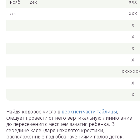
нояб
дек
ХХХ
дек
ХХХ
Х
Х
Х
Х
ХХХХХХ
Х
Х
Найдя кодовое число в
верхней части таблицы
,
следует провести от него вертикальную линию вниз
до пересечения с месяцем зачатия ребенка. В
середине календаря находятся крестики,
расположенные под обозначениями полов деток.