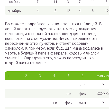
ноябрь
7
11
3
7
11
3
декабрь
4
8
12
4
8
12
Расскажем подробнее, как пользоваться таблицей. В
левой колонке следует отыскать месяц рождения
женщины, а в верхней части календаря – период
появления на свет мужчины. Число, находящееся на
пересечении этих пунктов, и станет кодовым
символом. К примеру, если будущая мама родилась в
марте, а будущий папа в феврале, кодовым числом
станет 11. Определив его, можно переходить ко
второй части таблицы:
1
2
3
4
5
6
мальчи
янв
Х
янв
фев
ХХХХХ
янв
фев
март
Х