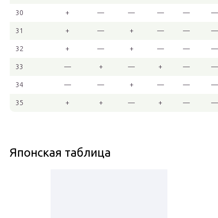
30
+
—
—
—
—
—
31
+
—
+
—
—
—
32
+
—
+
—
—
—
33
—
+
—
+
—
—
34
—
—
+
—
—
—
35
+
+
—
+
—
—
Японская таблица