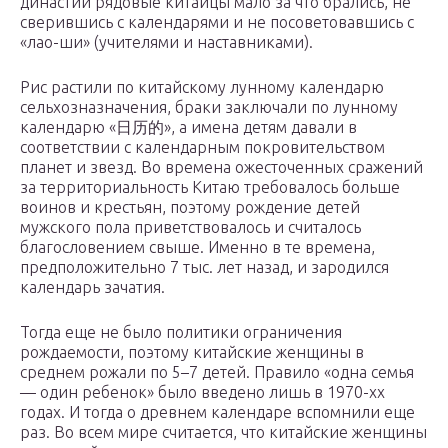
династий рядовые китайцы мало за что брались, не
сверившись с календарями и не посоветовавшись с
«лао-ши» (учителями и наставниками).
Рис растили по китайскому лунному календарю
сельхозназначения, браки заключали по лунному
календарю «日历的», а имена детям давали в
соответствии с календарным покровительством
планет и звезд. Во времена ожесточенных сражений
за территориальность Китаю требовалось больше
воинов и крестьян, поэтому рождение детей
мужского пола приветствовалось и считалось
благословением свыше. Именно в те времена,
предположительно 7 тыс. лет назад, и зародился
календарь зачатия.
Тогда еще не было политики ограничения
рождаемости, поэтому китайские женщины в
среднем рожали по 5–7 детей. Правило «одна семья
— один ребенок» было введено лишь в 1970-хх
годах. И тогда о древнем календаре вспомнили еще
раз. Во всем мире считается, что китайские женщины