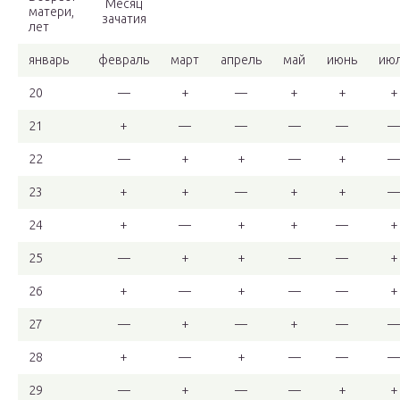
Месяц
матери,
зачатия
лет
январь
февраль
март
апрель
май
июнь
ию
20
—
+
—
+
+
+
21
+
—
—
—
—
—
22
—
+
+
—
+
—
23
+
+
—
+
+
—
24
+
—
+
+
—
+
25
—
+
+
—
—
+
26
+
—
+
—
—
+
27
—
+
—
+
—
—
28
+
—
+
—
—
—
29
—
+
—
—
+
+