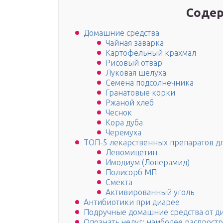
Содер
Домашние средства
Чайная заварка
Картофельный крахмал
Рисовый отвар
Луковая шелуха
Семена подсолнечника
Гранатовые корки
Ржаной хлеб
Чеснок
Кора дуба
Черемуха
ТОП-5 лекарственных препаратов дл
Левомицетин
Имодиум (Лоперамид)
Полисорб МП
Смекта
Активированный уголь
Антибиотики при диарее
Подручные домашние средства от д
Опознать недуг: наиболее распрост