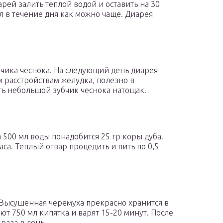
рей залить теплой водой и оставить на 30
мл в течение дня как можно чаще. Диарея
бчика чеснока. На следующий день диарея
м расстройствам желудка, полезно в
ь небольшой зубчик чеснока натощак.
500 мл воды понадобится 25 гр коры дуба.
аса. Теплый отвар процедить и пить по 0,5
 Высушенная черемуха прекрасно хранится в
ают 750 мл кипятка и варят 15-20 минут. После
раза в день.