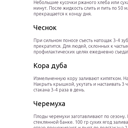
Небольшие кусочки ржаного хлеба или суха
минут. После жидкость слить и пить по 50 
прекращается к концу дня.
Чеснок
При сильном поносе съесть натощак 3-4 зу
прекратится. Для людей, склонных к часты
профилактических целях ежедневно съедат
Кора дуба
Измельченную кору заливают кипятком. На 
Накрыть крышкой, укутать и настаивать 3 ч
стакана 3-4 раза в день.
Черемуха
Плоды черемухи заготавливают по сезону.
стеклянной банке. 100 гр сухих ягод залив
отвар процеживают и пьют по полстакана 2 