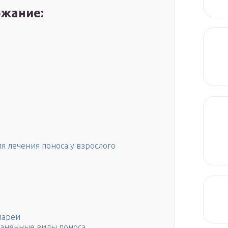
жание:
я лечения поноса у взрослого
иареи
раненные виды поноса