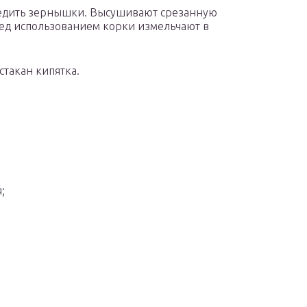
редить зернышки. Высушивают срезанную
еред использованием корки измельчают в
стакан кипятка.
;