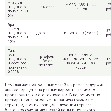
мазь для
MICRO LABS Limited
6
наружного
Ацикловир
(Индия)
руб
применения
5%
Эразабан
крем для
37
наружного
Докозанол
ИНВАР ООО (Россия)
руб
применения
10%
Панавир
гель для
НАЦИОНАЛЬНАЯ
Картофеля
наружного
ИССЛЕДОВАТЕЛЬСКАЯ
15
побегов
и местного
КОМПАНИЯ ООО
руб
экстракт
применения
(Россия)
0,002%
Немалая часть актуальных мазей и кремов содержит
ацикловир: цена на разные варианты зависит от
производителя и его технологии. В целом именно
препарат с аналогичным названием годами не
теряет лидерских позиций в лечении герпеса
благодаря сочетанию низкой цены и неплохого