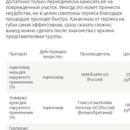
достаточно только периодически наносить её на
повреждённый участок. Иногда это может принести
неудобства, но в целом симптомы герпеса благодаря
процедуре проходят быстро. Какая мазь от герпеса на
губах самая эффективная, сразу сказать сложно;
вывод можно сделать после знакомства с яркими
представителями группы.
Действующее
Препарат
Производитель
Це
вещество
Ацикловир
мазь для
НИЖФАРМ АО
2
наружного
Ацикловир
(Россия)
руб
применения
5%
Зовиракс
крем для
ГлаксоСмитКляйн
18
наружного
Ацикловир
Хелскер АО (Россия)
руб
применения
(Великобритания)
5%
Герперакс