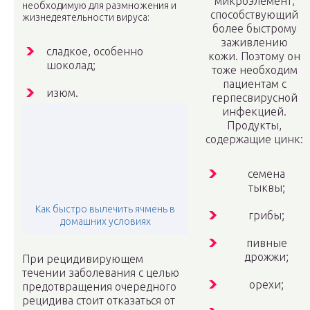
микроэлемент,
необходимую для размножения и
способствующий
жизнедеятельности вируса:
более быстрому
заживлению
сладкое, особенно
кожи. Поэтому он
шоколад;
тоже необходим
пациентам с
изюм.
герпесвирусной
инфекцией.
Продукты,
содержащие цинк:
семена
тыквы;
Как быстро вылечить ячмень в
грибы;
домашних условиях
пивные
дрожжи;
При рецидивирующем
течении заболевания с целью
орехи;
предотвращения очередного
рецидива стоит отказаться от