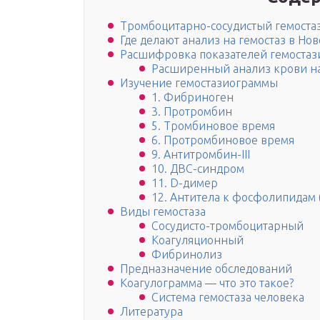
Тромбоцитарно-сосудистый гемоста
Где делают анализ на гемостаз в Но
Расшифровка показателей гемоста
Расширенный анализ крови на
Изучение гемостазиограммы
1. Фибриноген
3. Протромбин
5. Тромбиновое время
6. Протромбиновое время
9. Антитромбин-III
10. ДВС-синдром
11. D-димер
12. Антитела к фосфолипида
Виды гемостаза
Сосудисто-тромбоцитарный
Коагуляционный
Фибринолиз
Предназначение обследований
Коагулограмма — что это такое?
Система гемостаза человека
Литература