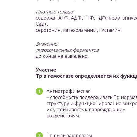
Плотные тельца:
содержат АТФ, АДФ, ГТФ, ГДФ, неорганиче
Са2+,
серотонин, катехоламины, гистамин.
Значение
лизосомальных ферментов
до конца не выявлено.
Участие
Тр в гемостазе определяется их функц
Ангиотрофическая
– способность поддерживать Тр норм
структуру и функционирование микро
их устойчивость к повреждающим
воздействиям.
Тр вызывают спазм