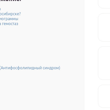
з
восибирске?
зиограммы
 гемостаз
м (Антифосфолипидный синдром)