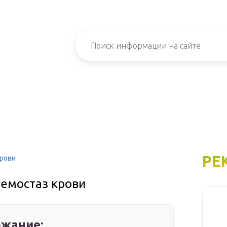
РЕ
крови
гемостаз крови
жание: