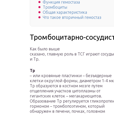
Функция гемостаза
Тромбоциты
Общая характеристика
Что такое вторичный гемостаз
Тромбоцитарно-сосудис
Как было выше
сказано, главную роль в ТСГ играют сосуды
и Тр.
Тр
– или кровяные пластинки – безъядерные
клетки округлой формы, диаметром 1-4 мк
Тр образуются в костном мозге путем
отщепления участков цитоплазмы от
гигантских клеток – мегакариоцитов.
Образование Тр регулируется гликопрот
гормоном – тромбопоэтином, который
обнаружен в печени, почках, головном