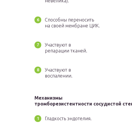
невелика).
Способны переносить
на своей мембране ЦИК.
Участвуют в
репарации тканей.
Участвуют в
воспалении.
Механизмы
тромборезистентности сосудистой сте
Гладкость эндотелия.