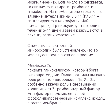
мозге, яичниках. Если число Тр снижается,
то снижается и клиренс тромбопоэтина,
и наоборот. На тромбоцитопоэз оказывают
влияние интерлейкины 3,6,11 (Ил3,11 –
синтезируются в макрофагах, Ил6 –
лимфоцитах). Тр циркулируют в крови в
течении 5-11 дней и затем разрушаются в
печени, легких, селезенке.
С помощью электронной
микроскопии было установлено, что Тр
имеют достаточно сложное строение.
Мембрана Тр
покрыта гликокаликсом, который богат
гликопротеидами. Гликопротеиды выполн
роль рецепторных белков – 1в, 2в, 3а.
особенно важную роль в свертывании
крови играет 3 тромбоцитарный фактор.
Этот фактор представляет собой
фосфолипопротеиновый комплекс, входя
в состав мембраны.