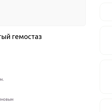
тый гемостаз
м.
еиновым