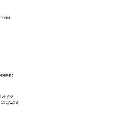
ский
иями:
альную
сосудов,