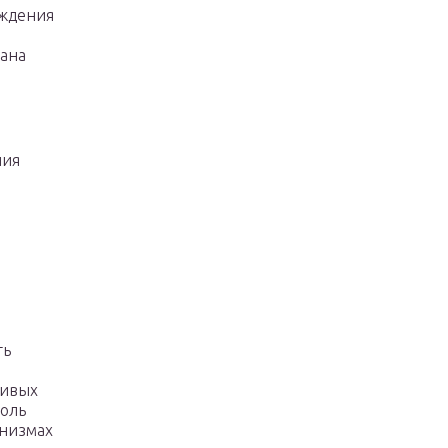
ождения
сана
ния
ть
живых
роль
анизмах