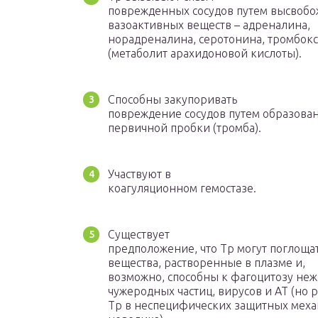
поврежденных сосудов путем высвоб
вазоактивных веществ – адреналина,
норадреналина, серотонина, тромбок
(метаболит арахидоновой кислоты).
Способны закупоривать
повреждение сосудов путем образова
первичной пробки (тромба).
Участвуют в
коагуляционном гемостазе.
Существует
предположение, что Тр могут поглоща
вещества, растворенные в плазме и,
возможно, способны к фагоцитозу не
чужеродных частиц, вирусов и АТ (но 
Тр в неспецифических защитных мех