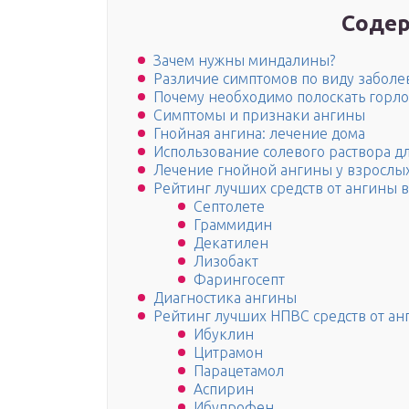
Содер
Зачем нужны миндалины?
Различие симптомов по виду заболе
Почему необходимо полоскать горло
Симптомы и признаки ангины
Гнойная ангина: лечение дома
Использование солевого раствора д
Лечение гнойной ангины у взрослы
Рейтинг лучших средств от ангины в
Септолете
Граммидин
Декатилен
Лизобакт
Фарингосепт
Диагностика ангины
Рейтинг лучших НПВС средств от а
Ибуклин
Цитрамон
Парацетамол
Аспирин
Ибупрофен