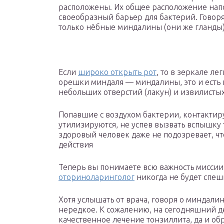
расположены. Их общее расположение напо
своеобразный барьер для бактерий. Говор
только нёбные миндалины (они же гланды)
Если
широко открыть рот
, то в зеркале ле
орешки миндаля — миндалины, это и есть 
небольших отверстий (лакун) и извилистых
Попавшие с воздухом бактерии, контактиру
утилизируются, не успев вызвать вспышку 
здоровый человек даже не подозревает, чт
действия
Теперь вы понимаете всю важность мисси
оториноларинголог
никогда не будет спеш
Хотя услышать от врача, говоря о миндали
нередкое. К сожалению, на сегодняшний д
качественное лечение тонзиллита, да и о