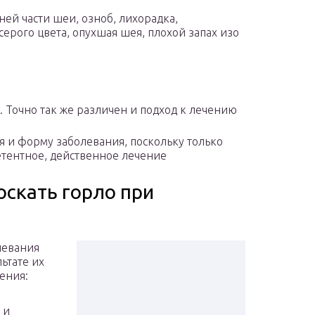
ней части шеи, озноб, лихорадка,
серого цвета, опухшая шея, плохой запах изо
. Точно так же различен и подход к лечению
я и форму заболевания, поскольку только
етентное, действенное лечение
скать горло при
левания
ьтате их
ения:
 и