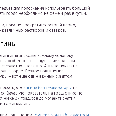
следует для полоскания использовать большой
ть горло необходимо не реже 4 раз в сутки.
и, пока не прекратится острый период.
 различных растворов и отваров.
нгины
 ангины знакомы каждому человеку.
ная особенность – ощущение болезни
 абсолютно внезапно. Ангине показана
боль в горле. Резкое повышение
уры – вот еще один важный симптом
нимать, что
ангина без температуры
не
тся. Зачастую показатель на градуснике не
ся ниже 37 градусов до момента снятия
ий с миндалин.
 при повышении
температуры наблюдается и