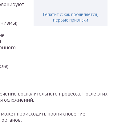
овоцируют
Гепатит с: как проявляется,
первые признаки
анизмы;
ие
й
онного
рле;
ечение воспалительного процесса. После этих
я осложнений.
, может происходить проникновение
 органов.