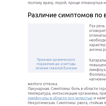
поэтому врачу, порой, проще отмахнуться 
Различие симптомов по 
Раз речь 
оговорит
отличатьс
необходи
характер
ангина р
Признаки органического
Катараль
поражения цнс и методы
повышенн
лечения тяжелой болезни
лимфоузл
Фолликул
нагноени
желтого оттенка.
Лакунарная. Симптомы: боль в области го
температура, интоксикация организма, пр
лимфоузлы в области под челюстью
и налет
Некротическая. Симптомы: рвота, стойкая л