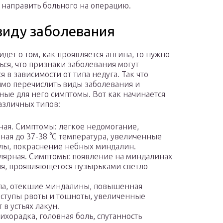
и направить больного на операцию.
виду заболевания
идет о том, как проявляется ангина, то нужно
ься, что признаки заболевания могут
я в зависимости от типа недуга. Так что
мо перечислить виды заболевания и
ные для него симптомы. Вот как начинается
азличных типов:
ная. Симптомы: легкое недомогание,
ая до 37-38 °C температура, увеличенные
ы, покраснение небных миндалин.
ярная. Симптомы: появление на миндалинах
я, проявляющегося пузырьками светло-
рла, отекшие миндалины, повышенная
иступы рвоты и тошноты, увеличенные
 в устьях лакун.
ихорадка, головная боль, спутанность