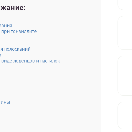
жание:
вания
 при тонзиллите
ля полосканий
х
 виде леденцов и пастилок
нгины