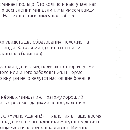
минает кольцо. Это кольцо и выступает как
я о воспалении миндалин, мы имеем ввиду
. На них и остановимся подробнее.
гко увидеть два образования, похожие на
гланды. Каждая миндалина состоит из
 каналов (криптов).
я с миндалинами, получают отпор и тут же
того или иного заболевания. В норме
о внутри него ведутся настоящие боевые
и нёбных миндалин. Поэтому хороший
ить с рекомендациями по их удалению
нах: «Нужно удалять!» — явления в наше время
ень далеко не все клиники могут предложить
бращаемость порой зашкаливает. Именно