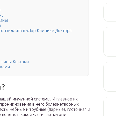
н
ны
лины
н
тонзиллита в «Лор Клинике Доктора
нгины Коксаки
иками
ы?
нашей иммунной системы. И главное их
 проникновения в него болезнетворных
есть: нёбные и трубные (парные), глоточная и
понять, в какой части глотки они