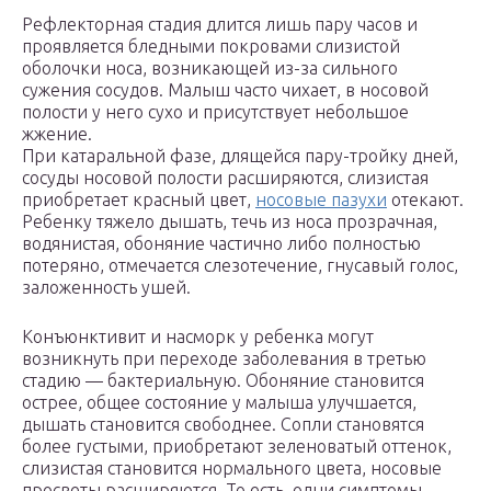
Рефлекторная стадия длится лишь пару часов и
проявляется бледными покровами слизистой
оболочки носа, возникающей из-за сильного
сужения сосудов. Малыш часто чихает, в носовой
полости у него сухо и присутствует небольшое
жжение.
При катаральной фазе, длящейся пару-тройку дней,
сосуды носовой полости расширяются, слизистая
приобретает красный цвет,
носовые пазухи
отекают.
Ребенку тяжело дышать, течь из носа прозрачная,
водянистая, обоняние частично либо полностью
потеряно, отмечается слезотечение, гнусавый голос,
заложенность ушей.
Конъюнктивит и насморк у ребенка могут
возникнуть при переходе заболевания в третью
стадию — бактериальную. Обоняние становится
острее, общее состояние у малыша улучшается,
дышать становится свободнее. Сопли становятся
более густыми, приобретают зеленоватый оттенок,
слизистая становится нормального цвета, носовые
просветы расширяются. То есть, одни симптомы