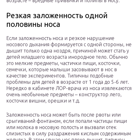
возрасте – вредные привычки и полипы в носу.
Резкая заложенность одной
половины носа
Если заложенность носа и резкое нарушение
носового дыхания формируется с одной стороны, не
дышит только одна ноздря, причиной может стать у
детей младшего возраста инородное тело. Обычно
это мелкие предметы, частички пищи, косточки,
семечки, которые малыши засовывают в нос в
качестве экспериментов. Типичны подобные
проблемы для детей в возрасте от 1 года до 5-6 лет.
Нередко в кабинете ЛОР-врача из носа извлекаются
очень необычные предметы – конструктор лего,
косточки вишни, орешки и т.д.
Заложенность носа может быть после рвоты или
срыгиваний фонтаном, если попали частицы пищи
или молока в носовую полость и вызвали отек
слизистых в силу раздражения кислым содержимым
желудка. В этом случае нос плохо дышит, типичен