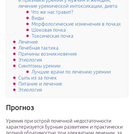
и признаки уремии у мужчин и женщин,
лечение уремической интоксикации, диета
Что же нас травит?
Виды
Морфологические изменения в почках
Шоковая почка
Токсическая почка
Лечение
Лечебная тактика
Причины возникновения
Этиология
Симптомы уремии
Лучшие врачи по лечению уремии
Сыпь из за почек
Питание и лечение
Этиология
Прогноз
Уремия при острой почечной недостаточности
характеризуется бурным развитием и практически
полной обратимостью при адекватном лечении, за