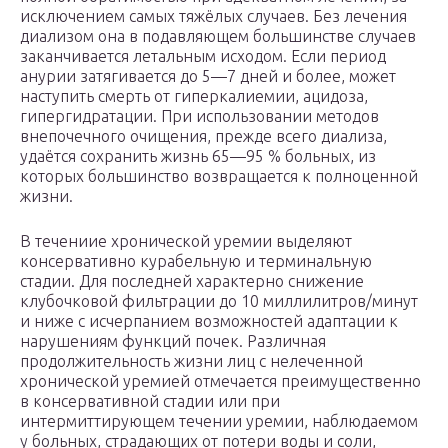
исключением самых тяжёлых случаев. Без лечения
диализом она в подавляющем большинстве случаев
заканчивается летальным исходом. Если период
анурии затягивается до 5—7 дней и более, может
наступить смерть от гиперкалиемии, ацидоза,
гипергидратации. При использовании методов
внепочечного очищения, прежде всего диализа,
удаётся сохранить жизнь 65—95 % больных, из
которых большинство возвращается к полноценной
жизни.
В течениие хронической уремии выделяют
консервативно курабельную и терминальную
стадии. Для последней характерно снижение
клубочковой фильтрации до 10 миллилитров/минут
и ниже с исчерпанием возможностей адаптации к
нарушениям функций почек. Различная
продолжительность жизни лиц с нелеченной
хронической уремией отмечается преимущественно
в консервативной стадии или при
интермиттирующем течении уремии, наблюдаемом
у больных, страдающих от потери воды и соли,