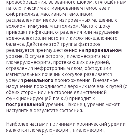
кровообращения, вызванного шоком, отягощённым
патологическим активированием гемостаза и
фибринолиза, массивным гемолизом,
расплавлением некротизированных мышечных
волокон, иммунным цитолизом. Часто к шоку
приводят инфекции, отравления или нарушения
водно-электролитного или кислотно-щелочного
баланса. Действие этой группы факторов
реализуется преимущественно на
преренальном
уровне. В случае острого , пиелонефрита или
гломерулонефрита, протекающих с анурией,
отравления нефротропным ядом, обструкции
магистральных почечных сосудов развивается
уремия
ренального
происхождения. Внезапное
нарушение проходимости верхних мочевых путей (с
обеих сторон или на стороне единственной
функционирующей почки) приводит к
постренальной
уремии. Наконец, уремия может
наступить в результате состояния.
Наиболее частыми причинами хронический уремии
являются гломерулонефрит, пиелонефрит,