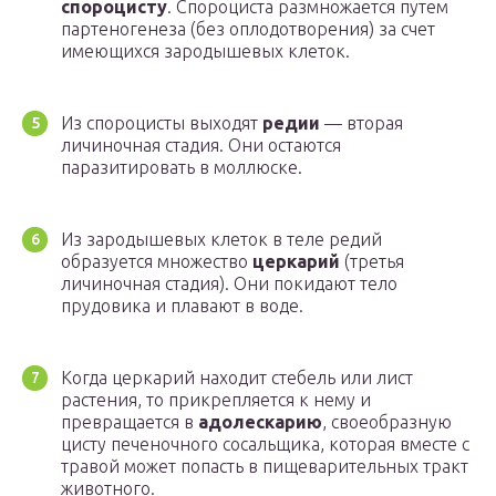
спороцисту
. Спороциста размножается путем
партеногенеза (без оплодотворения) за счет
имеющихся зародышевых клеток.
Из спороцисты выходят
редии
— вторая
личиночная стадия. Они остаются
паразитировать в моллюске.
Из зародышевых клеток в теле редий
образуется множество
церкарий
(третья
личиночная стадия). Они покидают тело
прудовика и плавают в воде.
Когда церкарий находит стебель или лист
растения, то прикрепляется к нему и
превращается в
адолескарию
, своеобразную
цисту печеночного сосальщика, которая вместе с
травой может попасть в пищеварительных тракт
животного.