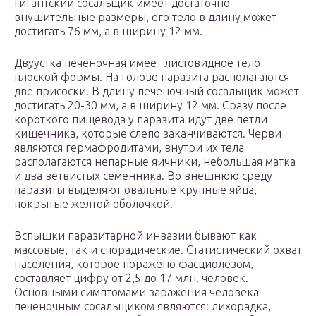
Гигантский сосальщик имеет достаточно
внушительные размеры, его тело в длину может
достигать 76 мм, а в ширину 12 мм.
Двуустка печеночная имеет листовидное тело
плоской формы. На голове паразита располагаются
две присоски. В длину печеночный сосальщик может
достигать 20-30 мм, а в ширину 12 мм. Сразу после
короткого пищевода у паразита идут две петли
кишечника, которые слепо заканчиваются. Черви
являются гермафродитами, внутри их тела
располагаются непарные яичники, небольшая матка
и два ветвистых семенника. Во внешнюю среду
паразиты выделяют овальные крупные яйца,
покрытые желтой оболочкой.
Вспышки паразитарной инвазии бывают как
массовые, так и спорадические. Статистический охват
населения, которое поражено фасциолезом,
составляет цифру от 2,5 до 17 млн. человек.
Основными симптомами заражения человека
печеночным сосальщиком являются: лихорадка,