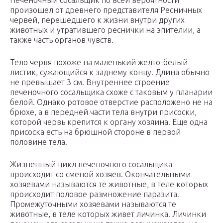
Печеночный сосальщик по всей вероятности
произошел от древнего представителя Ресничных
червей, перешедшего к жизни внутри других
животных и утратившего реснички на эпителии, а
также часть органов чувств.
Тело червя похоже на маленький желто-белый
листик, сужающийся к заднему концу. Длина обычно
не превышает 3 см. Внутреннее строение
печеночного сосальщика схоже с таковым у планарии
белой. Однако ротовое отверстие расположено не на
брюхе, а в передней части тела внутри присоски,
которой червь крепится к органу хозяина. Еще одна
присоска есть на брюшной стороне в первой
половине тела.
Жизненный цикл печеночного сосальщика
происходит со сменой хозяев. Окончательными
хозяевами называются те животные, в теле которых
происходит половое размножение паразита.
Промежуточными хозяевами называются те
животные, в теле которых живет личинка. Личинки