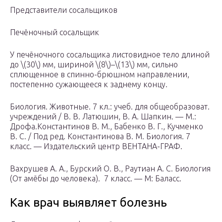
Представители сосальщиков
Печёночный сосальщик
У печёночного сосальщика листовидное тело длиной
до \(30\) мм, шириной \(8\)–\(13\) мм, сильно
сплющенное в спинно-брюшном направлении,
постепенно сужающееся к заднему концу.
Биология. Животные. 7 кл.: учеб. для общеобразоват.
учреждений / В. В. Латюшин, В. А. Шапкин. — М.:
Дрофа.Константинов В. М., Бабенко В. Г., Кучменко
B. C. / Под ред. Константинова В. М. Биология. 7
класс. — Издательский центр ВЕНТАНА-ГРАФ.
Вахрушев А. А., Бурский О. В., Раутиан А. С. Биология
(От амёбы до человека). 7 класс. — М: Баласс.
Как врач выявляет болезнь