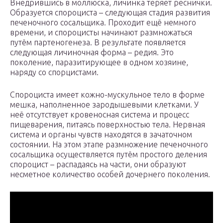
Внедрившись в моллюска, личинка теряет реснички.
Образуется спороциста – следующая стадия развития
печеночного сосальщика. Проходит ещё немного
времени, и спороцисты начинают размножаться
путём партеногенеза. В результате появляется
следующая личиночная форма – редия. Это
поколение, паразитирующее в одном хозяине,
наряду со спорцистами.
Спороциста имеет кожно-мускульное тело в форме
мешка, наполненное зародышевыми клетками. У
неё отсутствует кровеносная система и процесс
пищеварения, питаясь поверхностью тела. Нервная
система и органы чувств находятся в зачаточном
состоянии. На этом этапе размножение печеночного
сосальщика осуществляется путём простого деления
спороцист – распадаясь на части, они образуют
несметное количество особей дочернего поколения.