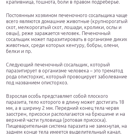
крапивница, тошнота, боли в правом подреберье.
Постоянным хозяином печеночного сосальщика чаще
всего являются домашние животные (крупнорогатый
скот, мелкорогатый скот, лошади, кролики, ослы и
овцы), реже заражается человек. Печеночный
сосальщик может паразитировать в организме диких
животных, среди которых кенгуру, бобры, олени,
белки и пр.
Следующий печеночный сосальщик, который
паразитирует в организме человека – это трематод
рода описторхис, который провоцирует заболевание
под названием описторхоз.
Взрослая особь представляет собой плоского
паразита, тело которого в длину может достигать 18
мм, а в ширину 2 мм. Передний конец тела червя
заострен, присоски располагаются на брюшине и на
верхней части туловища (ротовая присоска).
Пищеварительная система паразита не замкнутая, на
заднем конце тела имеется выделительный канал.