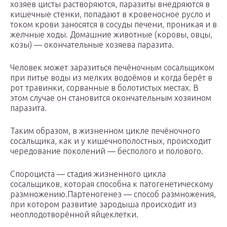
хозяев цисты растворяются, паразиты внедряются в
кишечные стенки, попадают в кровеносное русло и
током крови заносятся в сосуды печени, проникая и в
желчные ходы. Домашние животные (коровы, овцы,
козы) — окончательные хозяева паразита.
Человек может заразиться печёночным сосальщиком
при питье воды из мелких водоёмов и когда берёт в
рот травинки, сорванные в болотистых местах. В
этом случае он становится окончательным хозяином
паразита.
Таким образом, в жизненном цикле печёночного
сосальщика, как и у кишечнополостных, происходит
чередование поколений — бесполого и полового.
Спороциста — стадия жизненного цикла
сосальщиков, которая способна к патогенетическому
размножению.Партеногенез — способ размножения,
при котором развитие зародыша происходит из
неоплодотворённой яйцеклетки.