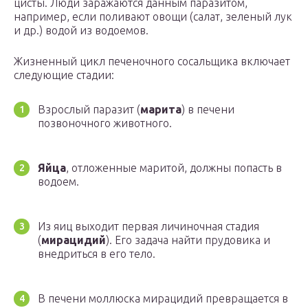
цисты. Люди заражаются данным паразитом,
например, если поливают овощи (салат, зеленый лук
и др.) водой из водоемов.
Жизненный цикл печеночного сосальщика включает
следующие стадии:
Взрослый паразит (
марита
) в печени
позвоночного животного.
Яйца
, отложенные маритой, должны попасть в
водоем.
Из яиц выходит первая личиночная стадия
(
мирацидий
). Его задача найти прудовика и
внедриться в его тело.
В печени моллюска мирацидий превращается в