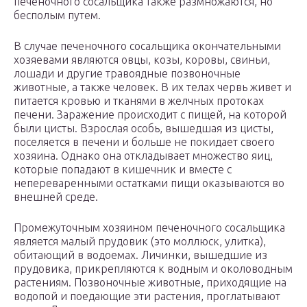
печеночного сосальщика также размножаются, но
бесполым путем.
В случае печеночного сосальщика окончательными
хозяевами являются овцы, козы, коровы, свиньи,
лошади и другие травоядные позвоночные
животные, а также человек. В их телах червь живет и
питается кровью и тканями в желчных протоках
печени. Заражение происходит с пищей, на которой
были цисты. Взрослая особь, вышедшая из цисты,
поселяется в печени и больше не покидает своего
хозяина. Однако она откладывает множество яиц,
которые попадают в кишечник и вместе с
непереваренными остатками пищи оказываются во
внешней среде.
Промежуточным хозяином печеночного сосальщика
является малый прудовик (это моллюск, улитка),
обитающий в водоемах. Личинки, вышедшие из
прудовика, прикрепляются к водным и околоводным
растениям. Позвоночные животные, приходящие на
водопой и поедающие эти растения, проглатывают