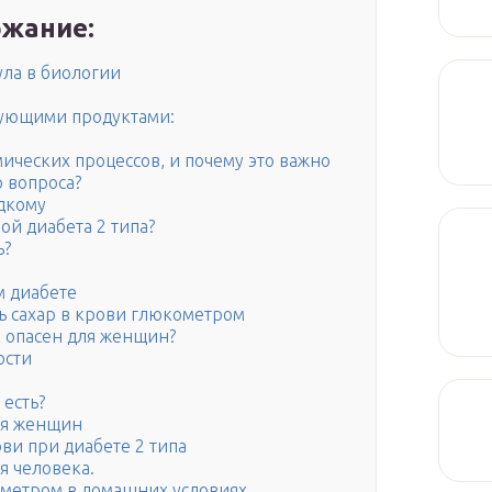
жание:
ула в биологии
дующими продуктами:
мических процессов, и почему это важно
 вопроса?
адкому
ой диабета 2 типа?
ь?
м диабете
ь сахар в крови глюкометром
к опасен для женщин?
ости
 есть?
ля женщин
ви при диабете 2 типа
я человека.
ометром в домашних условиях