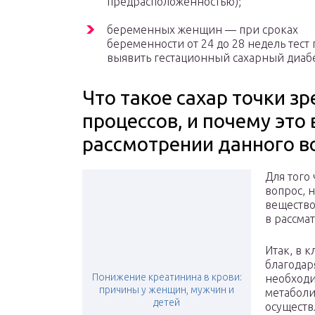
предрасположенностью);
беременных женщин — при сроках
беременности от 24 до 28 недель тест
выявить гестационный сахарный диабе
Что такое сахар точки з
процессов, и почему это
рассмотрении данного в
Для того
вопрос, 
вещество
в рассма
Итак, в 
благодар
Понижение креатинина в крови:
необходи
причины у женщин, мужчин и
метаболич
детей
осуществ