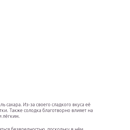
 сахара. Из-за своего сладкого вкуса её
тки. Также солодка благотворно влияет на
и лёгким.
ться безвредностью, поскольку в нём