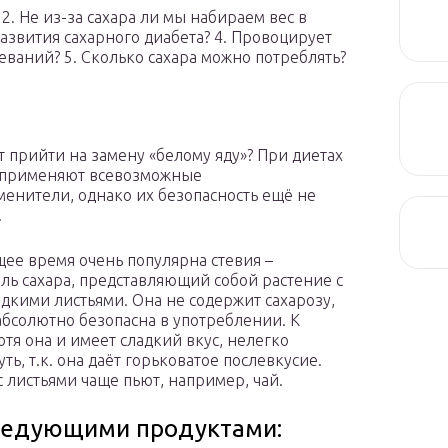
2. Не из-за сахара ли мы набираем вес в
развития сахарного диабета? 4. Провоцирует
еваний? 5. Сколько сахара можно потреблять?
т прийти на замену «белому яду»? При диетах
 применяют всевозможные
менители, однако их безопасность ещё не
.
щее время очень популярна стевия –
ль сахара, представляющий собой растение с
адкими листьями. Она не содержит сахарозу,
абсолютно безопасна в употреблении. К
отя она и имеет сладкий вкус, нелегко
ь, т.к. она даёт горьковатое послевкусие.
с листьями чаще пьют, например, чай.
ледующими продуктами: