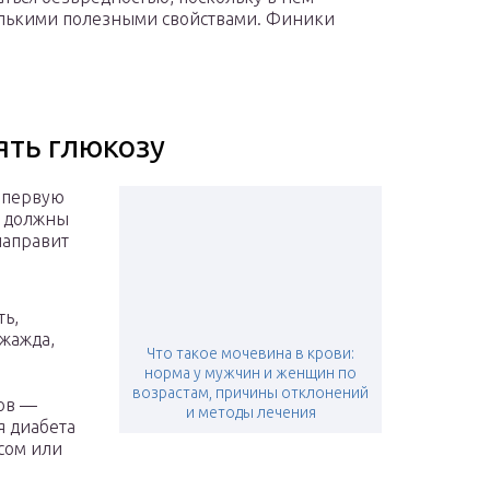
колькими полезными свойствами. Финики
ять глюкозу
в первую
у должны
направит
ть,
 жажда,
Что такое мочевина в крови:
норма у мужчин и женщин по
возрастам, причины отклонений
тов —
и методы лечения
я диабета
сом или