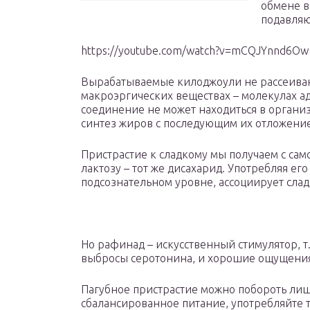
обмене в
подавляю
https://youtube.com/watch?v=mCQJYnnd6Ow
Вырабатываемые килоджоули не рассеивают
макроэргических веществах – молекулах а
соединение не может находиться в организ
синтез жиров с последующим их отложени
Пристрастие к сладкому мы получаем с са
лактозу – тот же дисахарид. Употребляя ег
подсознательном уровне, ассоциирует сла
Но рафинад – искусственный стимулятор, т
выбросы серотонина, и хорошие ощущения 
Пагубное пристрастие можно побороть ли
сбалансированное питание, употребляйте т