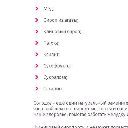
Мёд;
Сироп из агавы;
Клиновый сироп;
Патока;
Ксилит;
Сухофрукты;
Сукралоза;
Сахарин.
Солодка – ещё один натуральный заменитель
часто добавляют в пирожные, торты и напи
наше здоровье, помогая работать желудку 
Финиковый сироп хоть и не может похваста