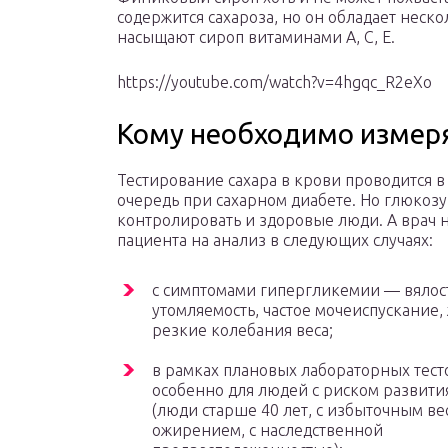
содержится сахароза, но он обладает нес
насыщают сироп витаминами A, C, E.
https://youtube.com/watch?v=4hgqc_R2eXo
Кому необходимо измер
Тестирование сахара в крови проводится 
очередь при сахарном диабете. Но глюкоз
контролировать и здоровые люди. А врач 
пациента на анализ в следующих случаях:
с симптомами гипергликемии — вялос
утомляемость, частое мочеиспускание,
резкие колебания веса;
в рамках плановых лабораторных тес
особенно для людей с риском развити
(люди старше 40 лет, с избыточным ве
ожирением, с наследственной