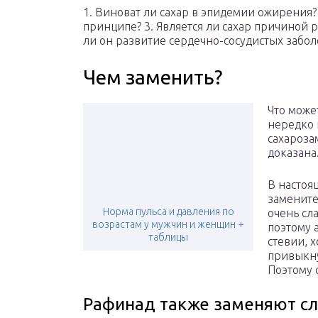
1. Виноват ли сахар в эпидемии ожирения? 
принципе? 3. Является ли сахар причиной 
ли он развитие сердечно-сосудистых забол
Чем заменить?
Что може
нередко
сахароза
доказана
В настоя
замените
Норма пульса и давления по
очень сл
возрастам у мужчин и женщин +
поэтому 
таблицы
стевии, х
привыкнут
Поэтому 
Рафинад также заменяют с