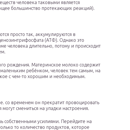
еществ человека таковыми является
щее большинство протекающих реакций).
ся просто так, аккумулируются в
денозинтрифосфата (АТФ). Однако это
ме человека длительно, потому и происходит
ем.
мого рождения. Материнское молоко содержит
о маленьким ребёнком, человек тем самым, на
дкое с чем-то хорошим и необходимым.
.е. со временем он прекратит провоцировать
могут смениться на упадки настроения.
шь собственными усилиями. Перейдите на
олько то количество продуктов, которое