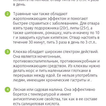
в день.
Травяные чаи также обладают
жаропонижающим эффектом и помогают
быстрее справиться с заболеванием. Для отвара
взять траву подорожника (20г), липы (25г), а
также шиповник, ромашку, мать-и-мачеху по 10
г и заварить крутым кипятком. Отвар настоять в
течение 30 минут, пить 3 раза в день по 3 ст.л..
Клюква обладает широким спектром действий.
Она является мочегонным,
противовоспалительным, противомикробным и
жаропонижающим средством. Из клюквы нужно
делать морс и пить маленькими глотками в
перерывах между едой. Ее нельзя употреблять
людям, имеющим хронические гастриты и .
Лесная или садовая малина. Она эффективно
борется с температурой и имеет
антисептические свойства, так как в ее составе
есть салициловая кислота.