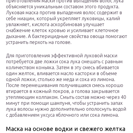
приготовления маски против выпадения волос лука
объясняется уникальным составом этого продукта.
Луковая маска против выпадения волос содержит в
себе ниацин, который укрепляет луковицы, калий
увлажняет, кислота аскорбиновая улучшает
снабжение клеток кровью и усиливает клеточное
дыхание. А бактерицидные свойства овоща помогают
устранить перхоть на голове.
Для приготовления эффективной луковой маски
потребуется две ложки сока лука смешать с равным
количеством коньяка. Затем в эту смесь вбивается
один желток, вливается масло касторки в объеме
одной ложки, столько же меда и сока из лимона.
После перемешивания получившаяся смесь хорошо
втирается в кожный покров, а голова закрывается
утепляющим колпаком. Смыть состав можно через 40
минут при помощи шампуня, чтобы устранить запах
лука волосы нужно дополнительно ополоснуть водой
с добавлением уксуса яблочного или сока лимона.
Маска на основе водки и свежего желтка