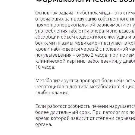
Основная задача глибенкламида – это стим
отвечающих за продукцию собственного ин
прямо пропорциональной зависимости от у
употребления таблетки оперативно всасыв
абсорбции объем содержимого желудка и в
белками плазмы медикамент вступает в кон
крови наблюдается через 2 с половиной ча
полувыведения – около 2 часов, при приеме 
клинической картины заболевания, у диабе
10 часов.
Метаболизируется препарат большей част
непатоцитов в два типа метаболитов: 3-ци
глибенкламид.
Если работоспособность печени нарушаетс
более длительный срок. При патологиях по
время которой зависит от степени серьез
органа.