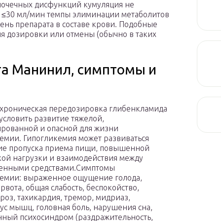
 почечных дисфункций кумуляция не
 ≤30 мл/мин темпы элиминации метаболитов
ень препарата в составе крови. Подобные
я дозировки или отмены (обычно в таких
та Манинил, симптомы и
 хроническая передозировка глибенкламида
условить развитие тяжелой,
рованной и опасной для жизни
емии. Гипогликемия может развиваться
ие пропуска приема пищи, повышенной
ой нагрузки и взаимодействия между
венными средствами.Симптомы
емии: выраженное ощущение голода,
рвота, общая слабость, беспокойство,
роз, тахикардия, тремор, мидриаз,
ус мышц, головная боль, нарушения сна,
ный психосиндром (раздражительность,