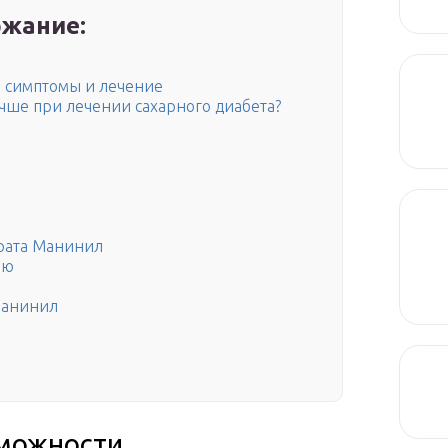
жание:
 симптомы и лечение
чше при лечении сахарного диабета?
рата Манинил
ию
Манинил
можности