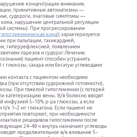
, нарушение концентрации внимания,
нации, примитивные автоматизмы —
нье, судороги, очаговые симптомы —
ь, кома, нарушение центральной регуляции
той системы). При прогрессировании
гипогликемическая кома
); характеризуется
и при пальпации, тахикардией,
ем, гиперрефлексией, появлением
звитием парезов и судорог.Лечение.
сознания) пациент способен устранить
 г глюкозы, сахара или богатую углеводами
ии контакта с пациентом необходимо
ка (при отсутствии судорожной готовности),
юкозы. При тяжелой гипогликемии (с потерей
и катетеризацию вены. В/в болюсно вводят
й инфузией 5–10% р-ра глюкозы, а если
п/к 1–2 мг глюкагона. Если пациент не
оприятия повторяют, при необходимости
илактики рецидивов гипогликемии после
ледующих 24–48 ч внутрь назначают углеводы
проводят продолжительное в/в вливание 5–