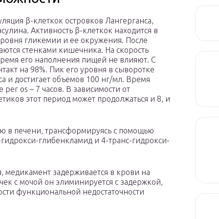
уляция β-клеткок островков Лангерганса,
сулина. Активность β-клеткок находится в
ровня гликемии и ее окружения. После
аются стенками кишечника. На скорость
ремя его наполнения пищей не влияют. С
такт на 98%. Пик его уровня в сыворотке
са и достигает объемов 100 нг/мл. Время
per os – 7 часов. В зависимости от
тиков этот период может продолжаться и 8, и
ью в печени, трансформируясь с помощью
с-гидрокси-глибенкламид и 4-транс-гидрокси-
я, медикамент задерживается в крови на
чек с мочой он элиминируется с задержкой,
ности функциональной недостаточности