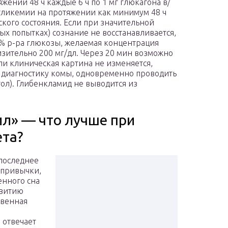
жении 48 ч каждые 6 ч по 1 мг глюкагона в/
гликемии на протяжении как минимум 48 ч
кого состояния. Если при значительной
х попытках) сознание не восстанавливается,
% р-ра глюкозы, желаемая концентрация
изительно 200 мг/дл. Через 20 мин возможно
ли клиническая картина не изменяется,
диагностику комы, одновременно проводить
тол). Глибенкламид не выводится из
л» — что лучше при
ета?
последнее
 привычки,
енного сна
звитию
твенная
 отвечает