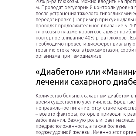
20% р-ра глюкозы. Можно вводить на протя
м. Проводят регулярный контроль уровня 
после устранения тяжелого гипогликемичес
передозировке (например при суицидальны
проводят продолжительное вливание 5–10
глюкозы в плазме крови составляет прибл
повторное вливание 40% р-ра глюкозы. Ес
необходимо провести дифференциальную 
терапию отека мозга (дексаметазон, сорби
организма при гемодиализе.
«Диабетон» или «Манини
лечении сахарного диаб
Количество больных сахарным диабетом в 
время существенно увеличилось. Вредные
неправильное питание, отсутствие качеств
– все это факторы, которые приводят к ра
заболевания. Важную роль играет наследс
предрасположенность, а также болезнь
поджелудочной железы. Именно этот орган