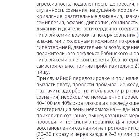
агрессивность, подавленность, депрессия
спутанность сознания, нарушения коорди
кривляние, хватательные движения, чавка
гемиплегия, афазия, диплопия, сонливост
дыхания и деятельности сердечно-сосудис
гипогликемии возможна потеря сознания (
влажными и холодными кожными покровам
гипертермией, двигательным возбуждени
положительного рефлекса Бабинского и ра
Гипогликемию легкой степени (без потери 
самостоятельно, приняв приблизительно 20
пищу.
При случайной передозировке и при налич
вызвать рвоту, провести промывание желуд
назначить адсорбенты и в/в ввести р-р гл
сознания) необходимо немедленно провест
40–100 мл 40% р-ра глюкозы с последующе
катетеризация вены невозможна — в/м или 
приходит в сознание, вышеуказанные мер
проводят интенсивную терапию. Для проф
восстановления сознания на протяжении с
(20–30 г сразу и через каждые 2–3 ч) или 