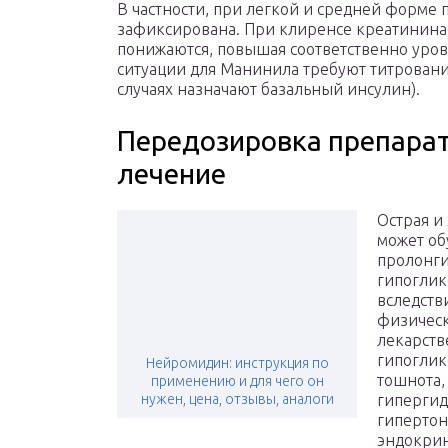
В частности, при легкой и средней форме
зафиксирована. При клиренсе креатинина
понижаются, повышая соответственно уров
ситуации для Манинила требуют титровани
случаях назначают базальный инсулин).
Передозировка препара
лечение
Острая и
может об
пролонги
гипоглик
вследств
физическ
лекарст
гипоглик
Нейромидин: инструкция по
тошнота, 
применению и для чего он
нужен, цена, отзывы, аналоги
гипергид
гипертон
эндокрин