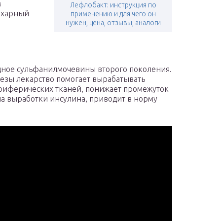
м
Лефлобакт: инструкция по
ахарный
применению и для чего он
нужен, цена, отзывы, аналоги
одное сульфанилмочевины второго поколения.
езы лекарство помогает вырабатывать
ериферических тканей, понижает промежуток
а выработки инсулина, приводит в норму