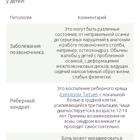
у детей:
Патология
Комментарий
Это могут быть различные
состояния, от неправильной осанки
до серьезных нарушений в анатомии
и работе позвоночного столба,
Заболевания
например, остеохондроз. Обычны
позвоночника
жалобы у детей с проблемной
осанкой, с деформациями
межпозвонковых дисков, ведущих
сидячий малоактивный образ жизни,
слабых физически.
Это воспаление реберного хряща
синдром Титце
(
), с локальной
болью в грудной клетке,
Реберный
усиливающейся при пальпации. Чаще
хондрит
диагностируется в возрасте 12-14
лет. Причины возникновения не
ясны, синдром возникает и
проходит самостоятельно.
Боль может иррадиировать в