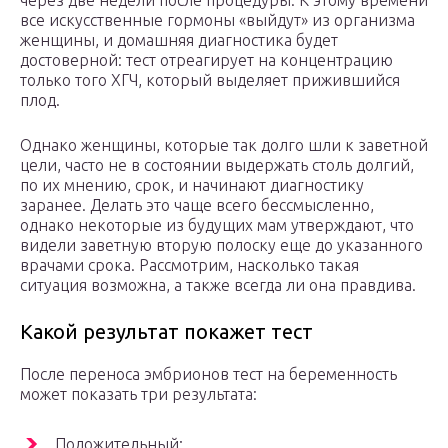
через две недели после процедуры. К этому времени
все искусственные гормоны «выйдут» из организма
женщины, и домашняя диагностика будет
достоверной: тест отреагирует на концентрацию
только того ХГЧ, который выделяет прижившийся
плод.
Однако женщины, которые так долго шли к заветной
цели, часто не в состоянии выдержать столь долгий,
по их мнению, срок, и начинают диагностику
заранее. Делать это чаще всего бессмысленно,
однако некоторые из будущих мам утверждают, что
видели заветную вторую полоску еще до указанного
врачами срока. Рассмотрим, насколько такая
ситуация возможна, а также всегда ли она правдива.
Какой результат покажет тест
После переноса эмбрионов тест на беременность
может показать три результата:
Положительный;