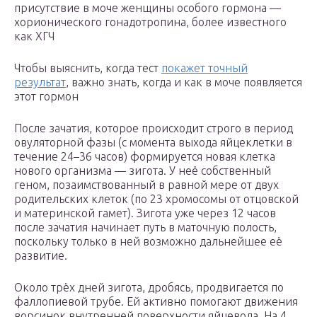
присутствие в моче женщины особого гормона —
хорионического гонадотропина, более известного
как ХГЧ
Чтобы выяснить, когда тест
покажет точный
результат
, важно знать, когда и как в моче появляется
этот гормон
После зачатия, которое происходит строго в период
овуляторной фазы (с момента выхода яйцеклетки в
течение 24–36 часов) формируется новая клетка
нового организма — зигота. У неё собственный
геном, позаимствованный в равной мере от двух
родительских клеток (по 23 хромосомы от отцовской
и материнской гамет). Зигота уже через 12 часов
после зачатия начинает путь в маточную полость,
поскольку только в ней возможно дальнейшее её
развитие.
Около трёх дней зигота, дробясь, продвигается по
фаллопиевой трубе. Ей активно помогают движения
ворсинок внутренней поверхности яйцевода. На 4