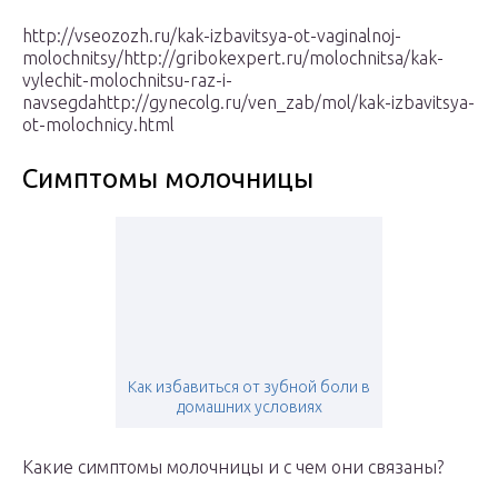
http://vseozozh.ru/kak-izbavitsya-ot-vaginalnoj-
molochnitsy/http://gribokexpert.ru/molochnitsa/kak-
vylechit-molochnitsu-raz-i-
navsegdahttp://gynecolg.ru/ven_zab/mol/kak-izbavitsya-
ot-molochnicy.html
Симптомы молочницы
Как избавиться от зубной боли в
домашних условиях
Какие симптомы молочницы и с чем они связаны?