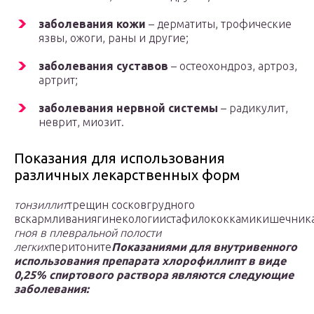
заболевания кожи
– дерматиты, трофические
язвы, ожоги, раны и другие;
заболевания суставов
– остеохондроз, артроз,
артрит;
заболевания нервной системы
– радикулит,
неврит, миозит.
Показания для использования
различных лекарственных форм
тонзиллит
трещин сосковгрудного
вскармливаниягинекологиистафилококкамикишечник
гноя в плевральной полости
легких
перитоните
Показаниями для внутривенного
использования препарата хлорофиллипт в виде
0,25% спиртового раствора являются следующие
заболевания: