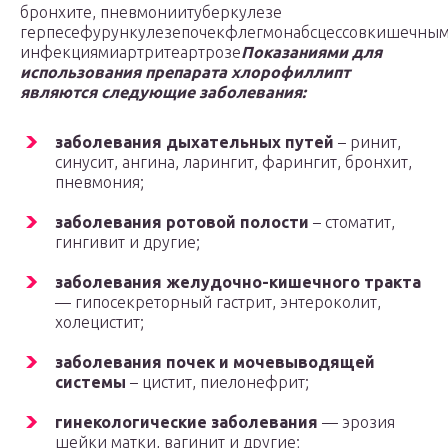
бронхите, пневмониитуберкулезе
герпесефурункулезепочекфлегмонабсцессовкишечны
инфекциямиартритеартрозе
Показаниями для
использования препарата хлорофиллипт
являются следующие заболевания:
заболевания дыхательных путей
– ринит,
синусит, ангина, ларингит, фарингит, бронхит,
пневмония;
заболевания ротовой полости
– стоматит,
гингивит и другие;
заболевания желудочно-кишечного тракта
— гипосекреторный гастрит, энтероколит,
холецистит;
заболевания почек и мочевыводящей
системы
– цистит, пиелонефрит;
гинекологические заболевания
— эрозия
шейки матки, вагинит и другие;