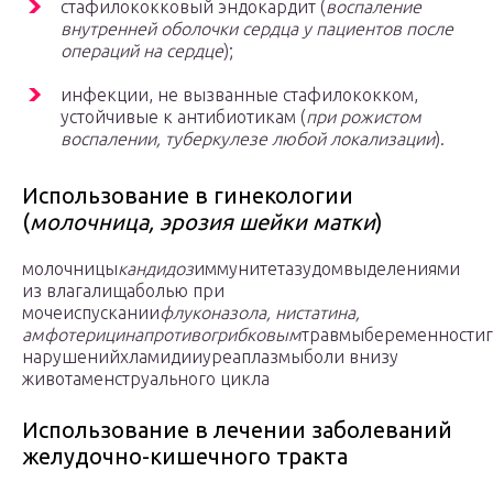
стафилококковый эндокардит (
воспаление
внутренней оболочки сердца у пациентов после
операций на сердце
);
инфекции, не вызванные стафилококком,
устойчивые к антибиотикам (
при рожистом
воспалении, туберкулезе любой локализации
).
Использование в гинекологии
(
молочница, эрозия шейки матки
)
молочницы
кандидоз
иммунитетазудомвыделениями
из влагалищаболью при
мочеиспускании
флуконазола, нистатина,
амфотерицина
противогрибковым
травмыбеременности
нарушенийхламидииуреаплазмыболи внизу
животаменструального цикла
Использование в лечении заболеваний
желудочно-кишечного тракта