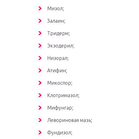
Мизол;
Залаин;
Тридерм;
Экзодерил;
Низорал;
Атифин;
Микоспор;
Клотримазол;
Мифунгар;
Левориновая мазь;
Фундизол;