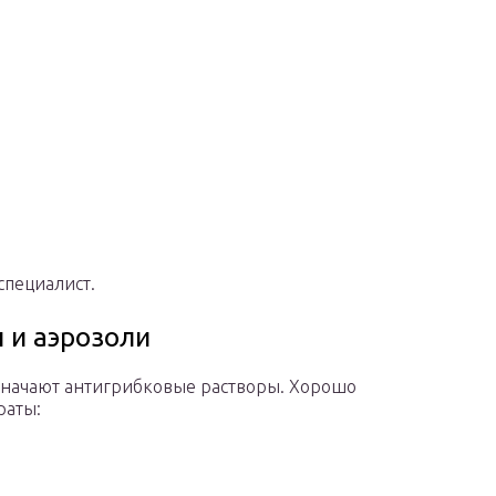
специалист.
 и аэрозоли
значают антигрибковые растворы. Хорошо
раты: