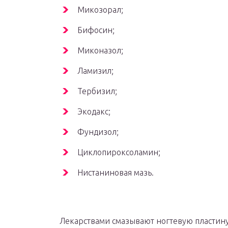
Микозорал;
Бифосин;
Миконазол;
Ламизил;
Тербизил;
Экодакс;
Фундизол;
Циклопироксоламин;
Нистаниновая мазь.
Лекарствами смазывают ногтевую пластину 