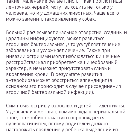
Такие “маленькие белые глисты”, как проглоттиды
ленточных червей, могут выходить не только у
человека, но и у домашних животных. Чаще всего
можно заменить такое явление у собак.
Больной расчесывает анальное отверстие, ссадины и
царапины инфицируются, может развиться
вторичная бактериальная , что усугубляет течение
заболевания и усложняет лечение. Также при
инвазии острицами могут наблюдаться кишечные
расстройства: кал приобретает кашицеобразный
характер, в нем может присутствовать слизь и
вкрапления крови. В результате развития
энтеробиоза может обостриться аппендицит (в
основном это происходит в случае присоединения
вторичной бактериальной инфекции).
Симптомы остриц у взрослых и детей — идентичны.
У девочек и у женщин, помимо зуда в перианальной
зоне, энтеробиоз зачастую сопровождается
вульвовагинитом, потому родителей должно
насторожить появление у ребенка выделений из