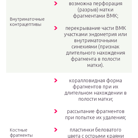
возможна перфорация
(разрыв) матки
фрагментами ВМК;
Внутриматочные
контрацептивы
перекрывание части ВМК
участками эндометрия или
внутриматочными
синехиями (признак
длительного нахождения
фрагмента в полости
матки).
коралловидная форма
фрагментов при их
длительном нахождении в
полости матки;
рассыпание фрагментов
при попытке их удаления;
пластинки беловатого
Костные
фрагменты
цвета с острыми краями