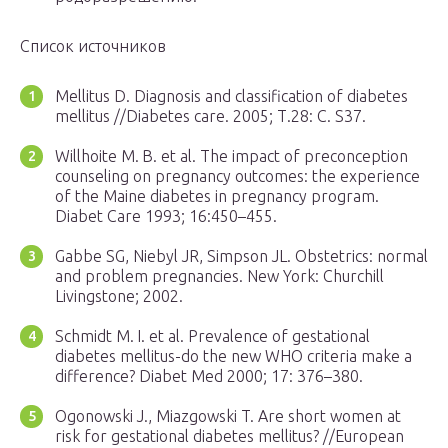
Список источников
Mellitus D. Diagnosis and classification of diabetes
mellitus //Diabetes care. 2005; Т.28: С. S37.
Willhoite M. B. et al. The impact of preconception
counseling on pregnancy outcomes: the experience
of the Maine diabetes in pregnancy program.
Diabet Care 1993; 16:450–455.
Gabbe SG, Niebyl JR, Simpson JL. Obstetrics: normal
and problem pregnancies. New York: Churchill
Livingstone; 2002.
Schmidt M. I. et al. Prevalence of gestational
diabetes mellitus-do the new WHO criteria make a
difference? Diabet Med 2000; 17: 376–380.
Ogonowski J., Miazgowski T. Are short women at
risk for gestational diabetes mellitus? //European