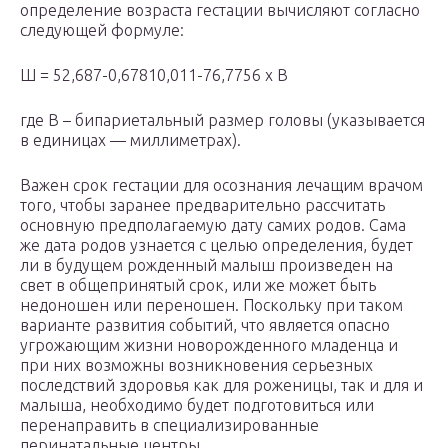
определение возраста гестации вычисляют согласно
следующей формуле:
Ш = 52,687-0,67810,011-76,7756 x В
где В – бипариетальный размер головы (указывается
в единицах — миллиметрах).
Важен срок гестации для осознания лечащим врачом
того, чтобы заранее предварительно рассчитать
основную предполагаемую дату самих родов. Сама
же дата родов узнается с целью определения, будет
ли в будущем рожденный малыш произведен на
свет в общепринятый срок, или же может быть
недоношен или переношен. Поскольку при таком
варианте развития событий, что является опасно
угрожающим жизни новорожденного младенца и
при них возможны возникновения серьезных
последствий здоровья как для роженицы, так и для и
малыша, необходимо будет подготовиться или
перенаправить в специализированные
перинатальные центры.