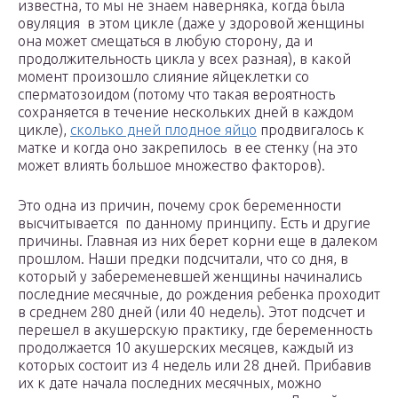
известна, то мы не знаем наверняка, когда была
овуляция в этом цикле (даже у здоровой женщины
она может смещаться в любую сторону, да и
продолжительность цикла у всех разная), в какой
момент произошло слияние яйцеклетки со
сперматозоидом (потому что такая вероятность
сохраняется в течение нескольких дней в каждом
цикле),
сколько дней плодное яйцо
продвигалось к
матке и когда оно закрепилось в ее стенку (на это
может влиять большое множество факторов).
Это одна из причин, почему срок беременности
высчитывается по данному принципу. Есть и другие
причины. Главная из них берет корни еще в далеком
прошлом. Наши предки подсчитали, что со дня, в
который у забеременевшей женщины начинались
последние месячные, до рождения ребенка проходит
в среднем 280 дней (или 40 недель). Этот подсчет и
перешел в акушерскую практику, где беременность
продолжается 10 акушерских месяцев, каждый из
которых состоит из 4 недель или 28 дней. Прибавив
их к дате начала последних месячных, можно