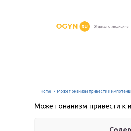
OGYN
RU
Журнал о медицине
Home
Может онанизм привести к импотенц
Может онанизм привести к 
Содер