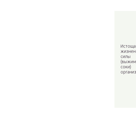
Истоща
жизнен
силы
(выжим
соки)
органи