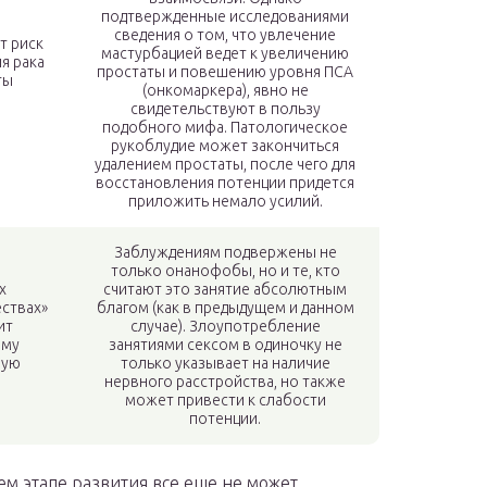
подтвержденные исследованиями
сведения о том, что увлечение
т риск
мастурбацией ведет к увеличению
я рака
простаты и повешению уровня ПСА
ты
(онкомаркера), явно не
свидетельствуют в пользу
подобного мифа. Патологическое
рукоблудие может закончиться
удалением простаты, после чего для
восстановления потенции придется
приложить немало усилий.
Заблуждениям подвержены не
только онанофобы, но и те, кто
х
считают это занятие абсолютным
ествах»
благом (как в предыдущем и данном
ит
случае). Злоупотребление
зму
занятиями сексом в одиночку не
мую
только указывает на наличие
нервного расстройства, но также
может привести к слабости
потенции.
ем этапе развития все еще не может