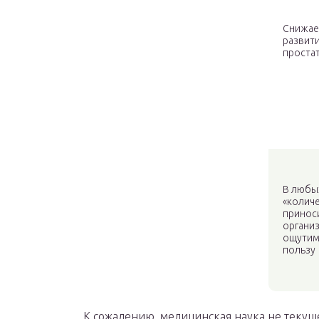
Снижае
развити
проста
В любы
«колич
принос
органи
ощути
пользу
К сожалению, медицинская наука не текущ