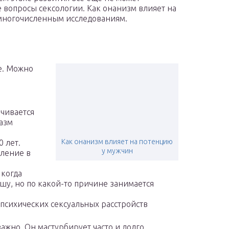
 вопросы сексологии. Как онанизм влияет на
многочисленным исследованиям.
е. Можно
чивается
газм
Как онанизм влияет на потенцию
0 лет.
у мужчин
вление в
 когда
у, но по какой-то причине занимается
психических сексуальных расстройств
ажно. Он мастурбирует часто и долго