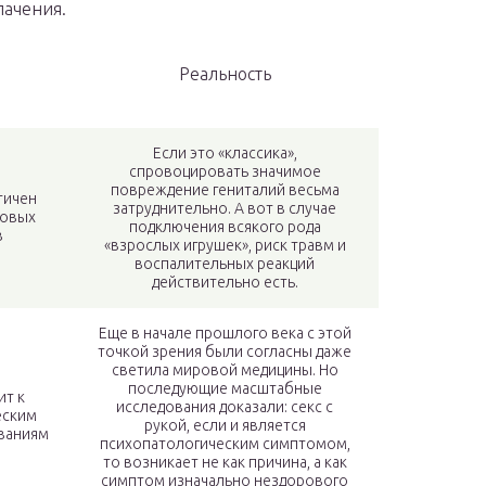
лачения.
Реальность
Если это «классика»,
спровоцировать значимое
повреждение гениталий весьма
тичен
затруднительно. А вот в случае
ловых
подключения всякого рода
в
«взрослых игрушек», риск травм и
воспалительных реакций
действительно есть.
Еще в начале прошлого века с этой
точкой зрения были согласны даже
светила мировой медицины. Но
последующие масштабные
ит к
исследования доказали: секс с
еским
рукой, если и является
ваниям
психопатологическим симптомом,
то возникает не как причина, а как
симптом изначально нездорового