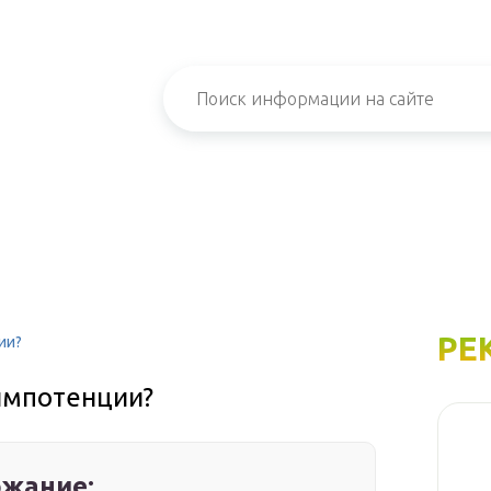
РЕ
ии?
импотенции?
жание: