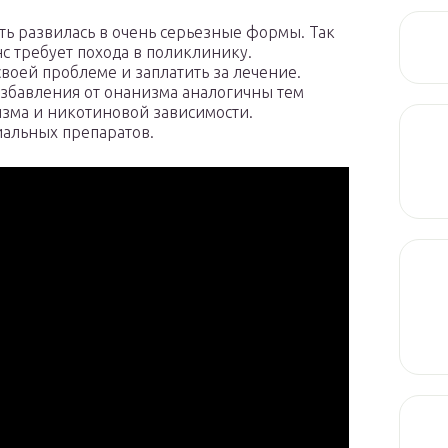
сть развилась в очень серьезные формы. Так
нс требует похода в поликлинику.
своей проблеме и заплатить за лечение.
збавления от онанизма аналогичны тем
зма и никотиновой зависимости.
иальных препаратов.