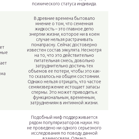
психического статуса индивида.
В древние времена бытовало
мнение о том, что семенная
жидкость – это главное депо
энергии жизни, которое ни в коем
случае нельзя растрачивать
понапрасну. Сейчас достоверно
ет
известен состав эякулята. Несмотря
ные
на то, что это действительно
питательная смесь, довольно
ает
затруднительно достичь тех
объемов ее потери, чтобы это как-
зма
то сказалось на общем состоянии.
Однако нельзя отрицать, что частое
семяизвержение истощает запасы
спермы. Это может приводить к
функциональным, временным,
затруднениям в интимной жизни.
Подобный миф поддерживается
рядом популяризаторов науки. Но
не проведено ни одного серьезного
исследования по поводу данной
взаимосвязи. Однако