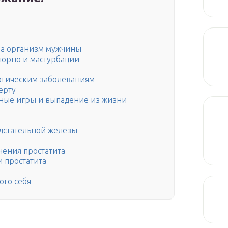
на организм мужчины
порно и мастурбации
логическим заболеваниям
ерту
рные игры и выпадение из жизни
дстательной железы
чения простатита
 простатита
ого себя