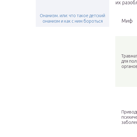
их разоб
Онанизм. или: что такое детский
Миф
онанизм и как с ним бороться
Травма
для по
органо
Привод
психич
заболе