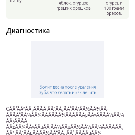
пищу
яблок, огурцов,
огурец и
грецких орешков.
100 грамм
орехов.
Диагностика
Болит десна после удаления
зуба: что делать и как лечить
СÃÂ°ÃÂ²ÃÂ¸ÃÂÃÂ ÃÂ´ÃÂ¸ÃÂ°ÃÂ³ÃÂ½ÃÂ¾ÃÂ·
ÃÂÃÂ°ÃÂ¼ÃÂ¾ÃÂÃÂÃÂ¾ÃÂÃÂÃÂµÃÂ»ÃÂÃÂ½ÃÂ¾
ÃÂ¿ÃÂÃÂ¸
ÃÂ±ÃÂ¾ÃÂ»ÃÂµÃÂ·ÃÂ½ÃÂµÃÂ½ÃÂ½ÃÂ¾ÃÂÃÂÃÂ¸
ÃÂ² ÃÂ´ÃÂµÃÂÃÂ½ÃÂ°ÃÂ, ÃÂ° ÃÂÃÂµÃÂ¼