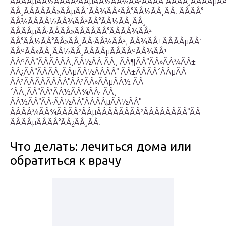
ÃÂÃÂµÃÂ½ÃÂÃÂ³ÃÂµÃÂ½ÃÂ¾ÃÂ³ÃÂÃÂ°ÃÂÃÂ¸ÃÂÃÂµÃ
ÃÂ¸ÃÂÃÂÃÂ»ÃÂµÃÂ´ÃÂ¾ÃÂ²ÃÂ°ÃÂ½ÃÂ¸ÃÂ. ÃÂÃÂ°
ÃÂ¾ÃÂÃÂ½ÃÂ¾ÃÂ²ÃÂ°ÃÂ½ÃÂ¸ÃÂ¸
ÃÂÃÂµÃÂ·ÃÂÃÂ»ÃÂÃÂÃÂ°ÃÂÃÂ¾ÃÂ²
ÃÂ°ÃÂ½ÃÂ°ÃÂ»ÃÂ¸ÃÂ·ÃÂ¾ÃÂ², ÃÂ¾ÃÂ±ÃÂÃÂµÃÂ¹
ÃÂºÃÂ»ÃÂ¸ÃÂ½ÃÂ¸ÃÂÃÂµÃÂÃÂºÃÂ¾ÃÂ¹
ÃÂºÃÂ°ÃÂÃÂÃÂ¸ÃÂ½ÃÂ ÃÂ¸ ÃÂ¶ÃÂ°ÃÂ»ÃÂ¾ÃÂ±
ÃÂ¿ÃÂ°ÃÂÃÂ¸ÃÂµÃÂ½ÃÂÃÂ° ÃÂ±ÃÂÃÂ´ÃÂµÃÂ
ÃÂ²ÃÂÃÂÃÂÃÂ°ÃÂ²ÃÂ»ÃÂµÃÂ½ ÃÂ
´ÃÂ¸ÃÂ°ÃÂ³ÃÂ½ÃÂ¾ÃÂ· ÃÂ¸
ÃÂ½ÃÂ°ÃÂ·ÃÂ½ÃÂ°ÃÂÃÂµÃÂ½ÃÂ°
ÃÂÃÂ¾ÃÂ¾ÃÂÃÂ²ÃÂµÃÂÃÂÃÂÃÂ²ÃÂÃÂÃÂÃÂ°ÃÂ
ÃÂÃÂµÃÂÃÂ°ÃÂ¿ÃÂ¸ÃÂ.
Что делать: лечиться дома или
обратиться к врачу