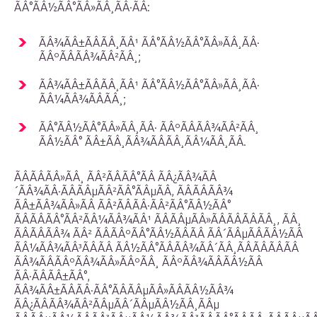
ÃÂ°ÃÂ½ÃÂ°ÃÂ»ÃÂ¸ÃÂ·ÃÂ:
ÃÂ¾ÃÂ±ÃÂÃÂ¸ÃÂ¹ ÃÂ°ÃÂ½ÃÂ°ÃÂ»ÃÂ¸ÃÂ·
ÃÂºÃÂÃÂ¾ÃÂ²ÃÂ¸;
ÃÂ¾ÃÂ±ÃÂÃÂ¸ÃÂ¹ ÃÂ°ÃÂ½ÃÂ°ÃÂ»ÃÂ¸ÃÂ·
ÃÂ¼ÃÂ¾ÃÂÃÂ¸;
ÃÂ°ÃÂ½ÃÂ°ÃÂ»ÃÂ¸ÃÂ· ÃÂºÃÂÃÂ¾ÃÂ²ÃÂ¸
ÃÂ½ÃÂ° ÃÂ±ÃÂ¸ÃÂ¾ÃÂÃÂ¸ÃÂ¼ÃÂ¸ÃÂ.
ÃÂÃÂÃÂ»ÃÂ¸ ÃÂ²ÃÂÃÂ°ÃÂ ÃÂ¿ÃÂ¾ÃÂ
´ÃÂ¾ÃÂ·ÃÂÃÂµÃÂ²ÃÂ°ÃÂµÃÂ, ÃÂÃÂÃÂ¾
ÃÂ±ÃÂ¾ÃÂ»ÃÂ ÃÂ²ÃÂÃÂ·ÃÂ²ÃÂ°ÃÂ½ÃÂ°
ÃÂÃÂÃÂ°ÃÂ²ÃÂ¼ÃÂ¾ÃÂ¹ ÃÂÃÂµÃÂ»ÃÂÃÂÃÂÃÂ¸, ÃÂ¸
ÃÂÃÂÃÂ¾ ÃÂ² ÃÂÃÂºÃÂ°ÃÂ½ÃÂÃÂ ÃÂ´ÃÂµÃÂÃÂ½ÃÂ
ÃÂ¼ÃÂ¾ÃÂ³ÃÂÃÂ ÃÂ½ÃÂ°ÃÂÃÂ¾ÃÂ´ÃÂ¸ÃÂÃÂÃÂÃÂ
ÃÂ¾ÃÂÃÂºÃÂ¾ÃÂ»ÃÂºÃÂ¸ ÃÂºÃÂ¾ÃÂÃÂ½ÃÂ
ÃÂ·ÃÂÃÂ±ÃÂ°,
ÃÂ¾ÃÂ±ÃÂÃÂ·ÃÂ°ÃÂÃÂµÃÂ»ÃÂÃÂ½ÃÂ¾
ÃÂ¿ÃÂÃÂ¾ÃÂ²ÃÂµÃÂ´ÃÂµÃÂ½ÃÂ¸ÃÂµ