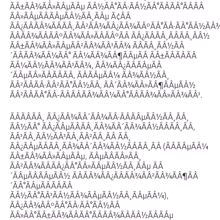
ÃÂ±ÃÂ¾ÃÂ»ÃÂµÃÂµ ÃÂ½ÃÂ°ÃÂ·ÃÂ½ÃÂ°ÃÂÃÂ°ÃÂÃÂ
ÃÂ»ÃÂµÃÂÃÂµÃÂ½ÃÂ¸ÃÂµ Ã¢ÂÂ
ÃÂ¿ÃÂÃÂ¾ÃÂÃÂ¸ÃÂ²ÃÂ¾ÃÂ¿ÃÂ¾ÃÂºÃÂ°ÃÂ·ÃÂ°ÃÂ½ÃÂ¾
ÃÂÃÂ¾ÃÂÃÂºÃÂ¾ÃÂ»ÃÂÃÂºÃÂ ÃÂ¿ÃÂÃÂ¸ÃÂÃÂ¸ÃÂ½
ÃÂ±ÃÂ¾ÃÂ»ÃÂµÃÂ²ÃÂ¾ÃÂ³ÃÂ¾ ÃÂÃÂ¸ÃÂ½ÃÂ
´ÃÂÃÂ¾ÃÂ¼ÃÂ° ÃÂ¼ÃÂ¾ÃÂ¶ÃÂµÃÂ ÃÂ±ÃÂÃÂÃÂ
ÃÂ¼ÃÂ½ÃÂ¾ÃÂ³ÃÂ¾, ÃÂ¾ÃÂ¿ÃÂÃÂµÃÂ
´ÃÂµÃÂ»ÃÂÃÂÃÂ, ÃÂÃÂµÃÂ¼ ÃÂ¾ÃÂ½ÃÂ¸
ÃÂ²ÃÂÃÂ·ÃÂ²ÃÂ°ÃÂ½ÃÂ, ÃÂ´ÃÂ¾ÃÂ»ÃÂ¶ÃÂµÃÂ½
ÃÂ²ÃÂÃÂ°ÃÂ-ÃÂÃÂÃÂ¾ÃÂ¼ÃÂ°ÃÂÃÂ¾ÃÂ»ÃÂ¾ÃÂ³.
ÃÂÃÂÃÂ¸ ÃÂ¿ÃÂ¾ÃÂ´ÃÂ¾ÃÂ·ÃÂÃÂµÃÂ½ÃÂ¸ÃÂ¸
ÃÂ½ÃÂ° ÃÂ¿ÃÂµÃÂÃÂ¸ÃÂ¾ÃÂ´ÃÂ¾ÃÂ½ÃÂÃÂ¸ÃÂ,
ÃÂ³ÃÂ¸ÃÂ½ÃÂ³ÃÂ¸ÃÂ²ÃÂ¸ÃÂ ÃÂ¸
ÃÂ¿ÃÂµÃÂÃÂ¸ÃÂ¾ÃÂ´ÃÂ¾ÃÂ½ÃÂÃÂ¸ÃÂ (ÃÂÃÂµÃÂ¼
ÃÂ±ÃÂ¾ÃÂ»ÃÂµÃÂµ, ÃÂµÃÂÃÂ»ÃÂ¸
ÃÂ²ÃÂ¾ÃÂÃÂ¿ÃÂ°ÃÂ»ÃÂµÃÂ½ÃÂ¸ÃÂµ ÃÂ
´ÃÂµÃÂÃÂµÃÂ½ ÃÂÃÂ¾ÃÂ¿ÃÂÃÂ¾ÃÂ²ÃÂ¾ÃÂ¶ÃÂ
´ÃÂ°ÃÂµÃÂÃÂÃÂ
ÃÂ½ÃÂ°ÃÂ³ÃÂ½ÃÂ¾ÃÂµÃÂ½ÃÂ¸ÃÂµÃÂ¼),
ÃÂ¿ÃÂ¾ÃÂºÃÂ°ÃÂ·ÃÂ°ÃÂ½ÃÂ
ÃÂ»ÃÂ°ÃÂ±ÃÂ¾ÃÂÃÂ°ÃÂÃÂ¾ÃÂÃÂ½ÃÂÃÂµ