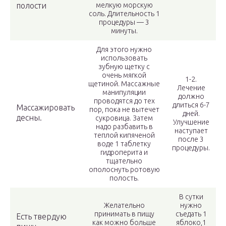
полости
мелкую морскую
соль. Длительность 1
процедуры — 3
минуты.
Для этого нужно
использовать
зубную щетку с
очень мягкой
1-2.
щетиной. Массажные
Лечение
манипуляции
должно
проводятся до тех
длиться 6-7
Массажировать
пор, пока не вытечет
дней.
десны.
сукровица. Затем
Улучшение
надо разбавить в
наступает
теплой кипяченой
после 3
воде 1 таблетку
процедуры.
гидроперита и
тщательно
ополоснуть ротовую
полость.
В сутки
Желательно
нужно
принимать в пищу
съедать 1
Есть твердую
как можно больше
яблоко,1