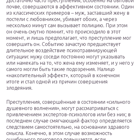
Достаточно часто преступления, особенно на бытовой
почве, совершаются в аффективном состоянии. Один
из классических примеров – муж, заставший жену в
постели с любовником, убивает обоих, а через
несколько минут сам вызывает полицию. При этом
он очень смутно помнит, что происходило в этот
момент, и лишь предполагает, что преступление мог
совершить он. Событию зачастую предшествует
длительное воздействие психотравмирующей
ситуации: мужу соседи постоянно могут указывать
или намекать на то, что жена ему изменяет, и у него у
самого могли быть такие подозрения. Налицо
«накопительный эффект», который в конечном
итоге и стал одной из причин совершения
злодеяния.
Преступления, совершённые в состоянии «сильного
душевного волнения», могут рассматриваться с
привлечением экспертов-психологов или без них; в
последнем случае смягчающий фактор определяется
следствием самостоятельно, на основании здравого
смысла. Конечно, в этом случае возможность
ошибочного приговора повышается, если